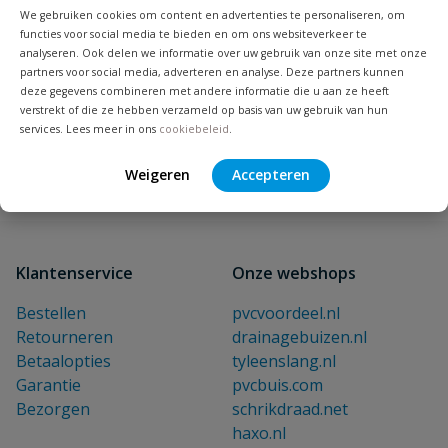
We gebruiken cookies om content en advertenties te personaliseren, om
Blijf op de hoogte van nieuwe
functies voor social media te bieden en om ons websiteverkeer te
analyseren. Ook delen we informatie over uw gebruik van onze site met onze
producten en leuke acties!
partners voor social media, adverteren en analyse. Deze partners kunnen
E-mailadres
deze gegevens combineren met andere informatie die u aan ze heeft
verstrekt of die ze hebben verzameld op basis van uw gebruik van hun
services. Lees meer in ons
cookiebeleid
.
Inschrijven
Weigeren
Accepteren
Klantenservice
Onze webshops
Bestellen
pvcvoordeel.nl
Retourneren
drainagebuizen.nl
Betaalopties
tyleenslang.nl
Garantie
pvcbuis.com
Bezorgen
schrikdraad.net
haxo.nl