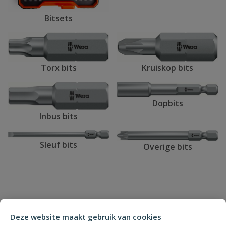
Bitsets
Kruiskop bits
Torx bits
Dopbits
Inbus bits
Sleuf bits
Overige bits
Deze website maakt gebruik van cookies
NIEUWSBRIEF