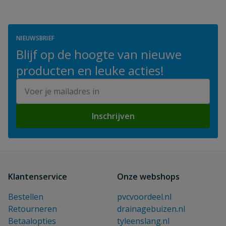
NIEUWSBRIEF
Blijf op de hoogte van nieuwe
producten en leuke acties!
E-mailadres
Inschrijven
Klantenservice
Onze webshops
Bestellen
pvcvoordeel.nl
Retourneren
drainagebuizen.nl
Betaalopties
tyleenslang.nl