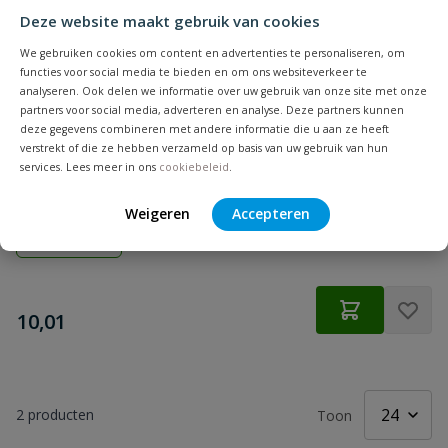
Deze website maakt gebruik van cookies
We gebruiken cookies om content en advertenties te personaliseren, om
functies voor social media te bieden en om ons websiteverkeer te
analyseren. Ook delen we informatie over uw gebruik van onze site met onze
partners voor social media, adverteren en analyse. Deze partners kunnen
deze gegevens combineren met andere informatie die u aan ze heeft
verstrekt of die ze hebben verzameld op basis van uw gebruik van hun
Waelbers T-Verbindingsplaat Sendzimir Verzinkt 160
services. Lees meer in ons
cookiebeleid
.
x 98 mm
Weigeren
Accepteren
Op voorraad
€
10,01
2
producten
Toon