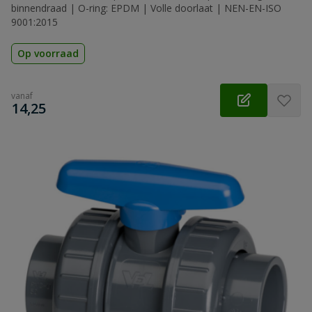
binnendraad | O-ring: EPDM | Volle doorlaat | NEN-EN-ISO
9001:2015
Op voorraad
vanaf
€
14,25