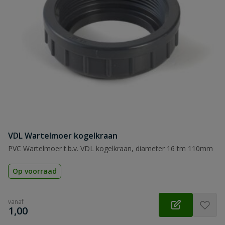
VDL Wartelmoer kogelkraan
PVC Wartelmoer t.b.v. VDL kogelkraan, diameter 16 tm 110mm
Op voorraad
vanaf
€
1,00