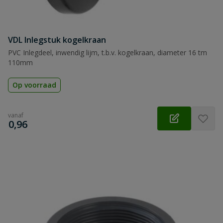
VDL Inlegstuk kogelkraan
PVC Inlegdeel, inwendig lijm, t.b.v. kogelkraan, diameter 16 tm
110mm
Op voorraad
vanaf
€
0,96