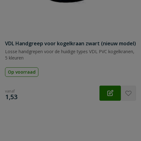
VDL Handgreep voor kogelkraan zwart (nieuw model)
Losse handgrepen voor de huidige types VDL PVC kogelkranen,
5 kleuren
Op voorraad
vanaf
€
1,53