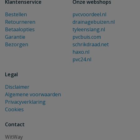
Klantenservice
Onze webshops
Bestellen
pvcvoordeel.nl
Retourneren
drainagebuizen.nl
Betaalopties
tyleenslang.nl
Garantie
pvcbuis.com
Bezorgen
schrikdraad.net
haxo.nl
pvc24.nl
Legal
Disclaimer
Algemene voorwaarden
Privacyverklaring
Cookies
Contact
WitWay