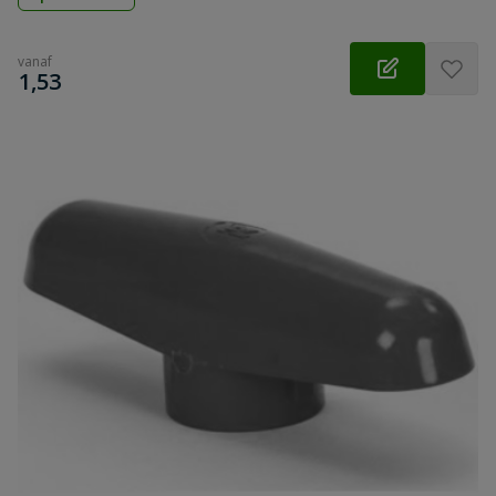
vanaf
€
1,53