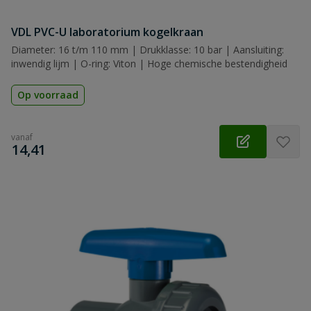
VDL PVC-U laboratorium kogelkraan
Diameter: 16 t/m 110 mm | Drukklasse: 10 bar | Aansluiting:
inwendig lijm | O-ring: Viton | Hoge chemische bestendigheid
Op voorraad
vanaf
€
14,41