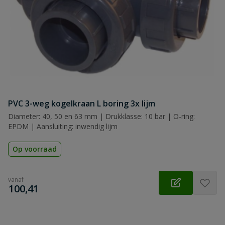
PVC 3-weg kogelkraan L boring 3x lijm
Diameter: 40, 50 en 63 mm | Drukklasse: 10 bar | O-ring:
EPDM | Aansluiting: inwendig lijm
Op voorraad
vanaf
€
100,41