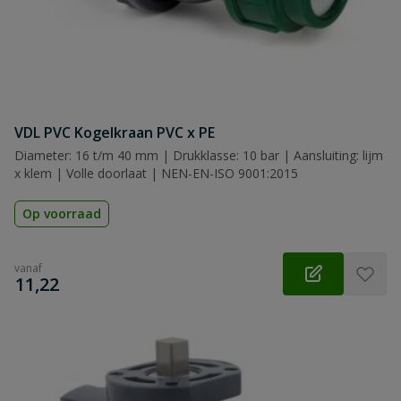
VDL PVC Kogelkraan PVC x PE
Diameter: 16 t/m 40 mm | Drukklasse: 10 bar | Aansluiting: lijm
x klem | Volle doorlaat | NEN-EN-ISO 9001:2015
Op voorraad
vanaf
€
11,22