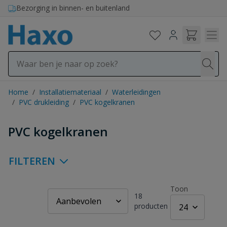
Ga naar de inhoud
Bezorging in binnen- en buitenland
Home
/
Installatiemateriaal
/
Waterleidingen
/
PVC drukleiding
/
PVC kogelkranen
PVC kogelkranen
FILTEREN
Toon
18
producten