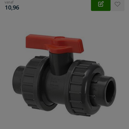
vanaf
€
10,96