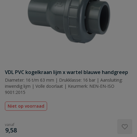
VDL PVC kogelkraan lijm x wartel blauwe handgreep
Diameter: 16 t/m 63 mm | Drukklasse: 16 bar | Aansluiting:
inwendig lijm | Volle doorlaat | Keurmerk: NEN-EN-ISO
9001:2015
Niet op voorraad
vanaf
€
9,58