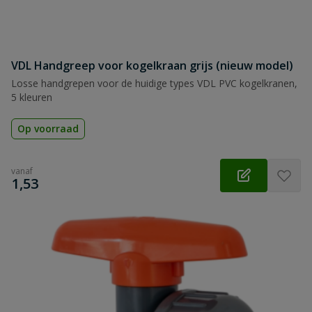
VDL Handgreep voor kogelkraan grijs (nieuw model)
Losse handgrepen voor de huidige types VDL PVC kogelkranen,
5 kleuren
Op voorraad
vanaf
€
1,53