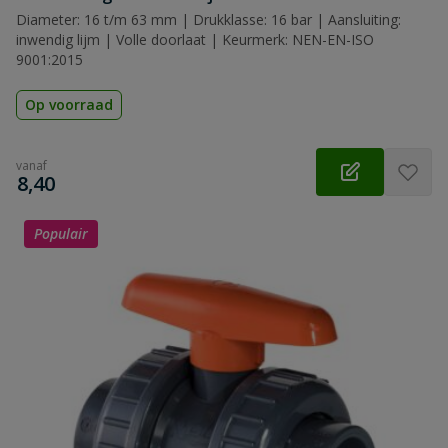
Diameter: 16 t/m 63 mm | Drukklasse: 16 bar | Aansluiting:
inwendig lijm | Volle doorlaat | Keurmerk: NEN-EN-ISO
9001:2015
Op voorraad
vanaf
€
8,40
Populair