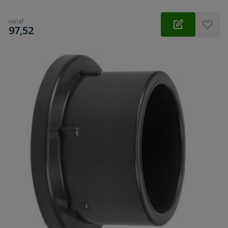
vanaf
€
97,52