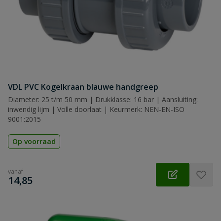
VDL PVC Kogelkraan blauwe handgreep
Diameter: 25 t/m 50 mm | Drukklasse: 16 bar | Aansluiting:
inwendig lijm | Volle doorlaat | Keurmerk: NEN-EN-ISO
9001:2015
Op voorraad
vanaf
€
14,85