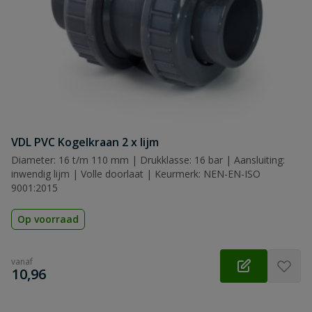
VDL PVC Kogelkraan 2 x lijm
Diameter: 16 t/m 110 mm | Drukklasse: 16 bar | Aansluiting:
inwendig lijm | Volle doorlaat | Keurmerk: NEN-EN-ISO
9001:2015
Op voorraad
vanaf
€
10,96