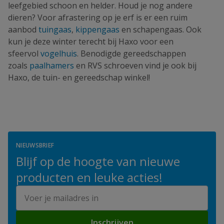
leefgebied schoon en helder. Houd je nog andere
dieren? Voor afrastering op je erf is er een ruim
aanbod
tuingaas
,
kippengaas
en schapengaas. Ook
kun je deze winter terecht bij Haxo voor een
sfeervol
vogelhuis
. Benodigde gereedschappen
zoals
paalhamers
en RVS schroeven vind je ook bij
Haxo, de tuin- en gereedschap winkel!
NIEUWSBRIEF
Blijf op de hoogte van nieuwe
producten en leuke acties!
E-mailadres
Inschrijven