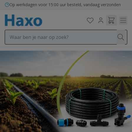
Ga naar de inhoud
Bezorging in binnen- en buitenland
Op werkdagen voor 15:00 uur besteld, vandaag verzonden