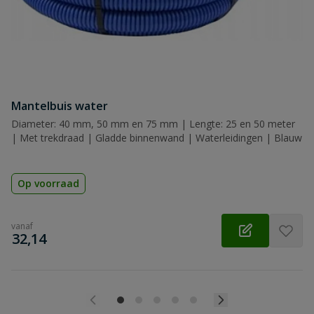
Mantelbuis water
Diameter: 40 mm, 50 mm en 75 mm | Lengte: 25 en 50 meter
| Met trekdraad | Gladde binnenwand | Waterleidingen | Blauw
Op voorraad
vanaf
€
32,14