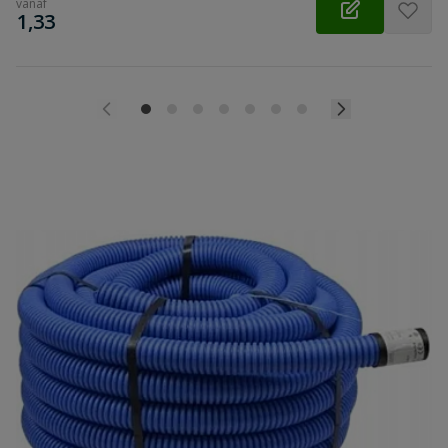
vanaf
€
1,33