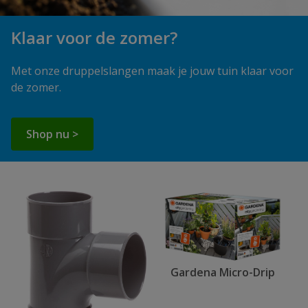
Klaar voor de zomer?
Met onze druppelslangen maak je jouw tuin klaar voor
de zomer.
Shop nu >
Gardena Micro-Drip