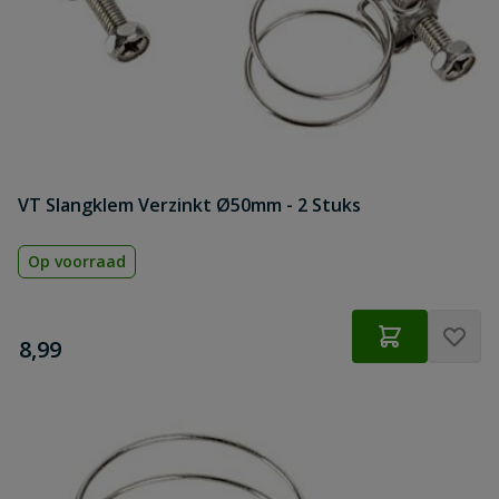
VT Slangklem Verzinkt Ø50mm - 2 Stuks
Op voorraad
€
8,99