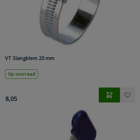
VT Slangklem 20 mm
Op voorraad
€
8,05