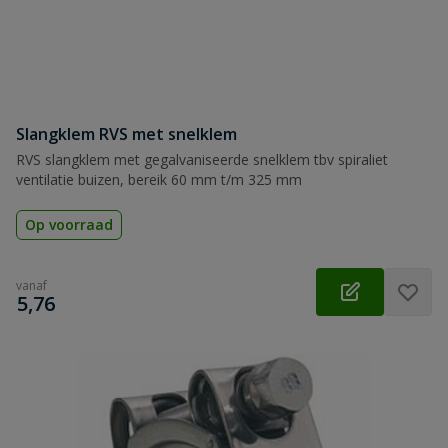
Slangklem RVS met snelklem
RVS slangklem met gegalvaniseerde snelklem tbv spiraliet
ventilatie buizen, bereik 60 mm t/m 325 mm
Op voorraad
vanaf
€
5,76