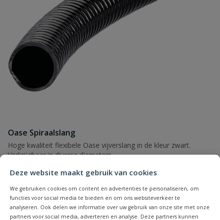
Oase Spiraalslang
Hoge kwaliteit flexibele Oase vijverslang in de kleur zwart.
Verkrijgbaar in diverse diameters.
Deze website maakt gebruik van cookies
Op voorraad
We gebruiken cookies om content en advertenties te personaliseren, om
functies voor social media te bieden en om ons websiteverkeer te
vanaf
analyseren. Ook delen we informatie over uw gebruik van onze site met onze
€
2,65
partners voor social media, adverteren en analyse. Deze partners kunnen