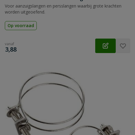
Voor aanzuigslangen en persslangen waarbij grote krachten
worden uitgeoefend.
Op voorraad
vanaf
€
3,88