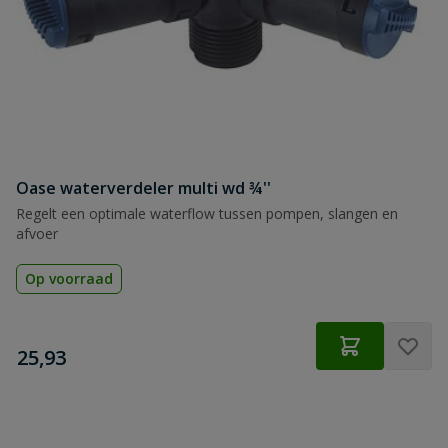
Oase waterverdeler multi wd ¾''
Regelt een optimale waterflow tussen pompen, slangen en
afvoer
Op voorraad
€
25,93