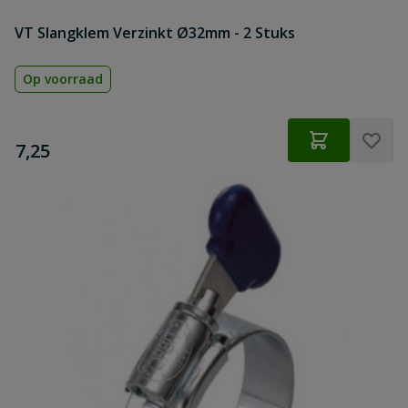
VT Slangklem Verzinkt Ø32mm - 2 Stuks
Op voorraad
€
7,25