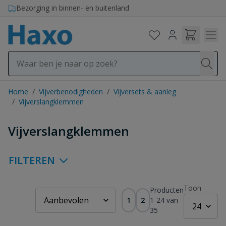
Ga naar de inhoud
Bezorging in binnen- en buitenland
Home
/
Vijverbenodigheden
/
Vijversets & aanleg
/
Vijverslangklemmen
Vijverslangklemmen
FILTEREN
Toon
Producten
1
2
1
-
24
van
35