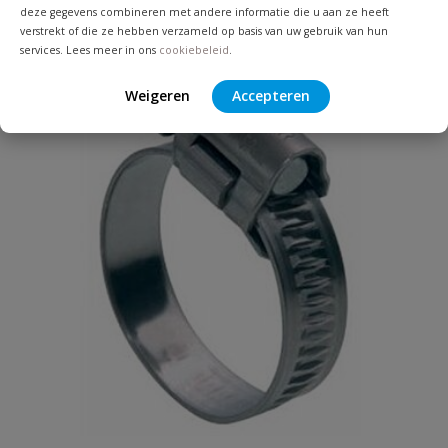
deze gegevens combineren met andere informatie die u aan ze heeft
verstrekt of die ze hebben verzameld op basis van uw gebruik van hun
services. Lees meer in ons
cookiebeleid
.
Weigeren
Accepteren