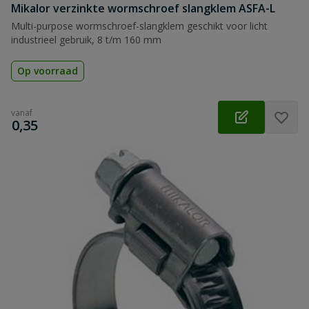
Mikalor verzinkte wormschroef slangklem ASFA-L
Multi-purpose wormschroef-slangklem geschikt voor licht
industrieel gebruik, 8 t/m 160 mm
Op voorraad
vanaf
€
0,35