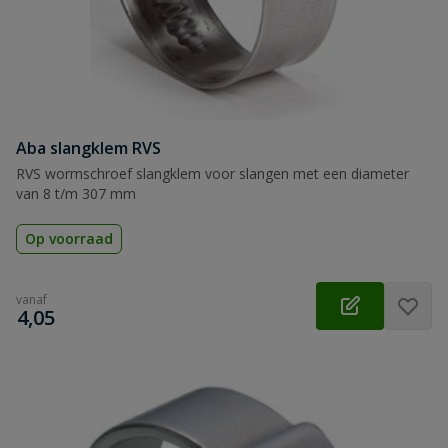
Aba slangklem RVS
RVS wormschroef slangklem voor slangen met een diameter
van 8 t/m 307 mm
Op voorraad
vanaf
€
4,05