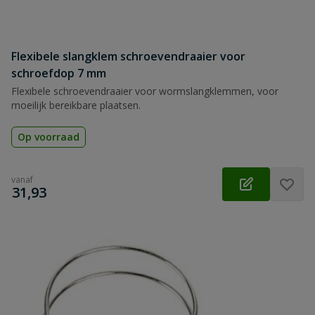
Flexibele slangklem schroevendraaier voor
schroefdop 7 mm
Flexibele schroevendraaier voor wormslangklemmen, voor
moeilijk bereikbare plaatsen.
Op voorraad
vanaf
€
31,93