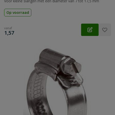
Voor kleine slangen met een diameter van 7 tot 17,5 mm
Op voorraad
vanaf
€
1,57