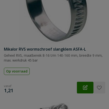
Mikalor RVS wormschroef slangklem ASFA-L
Geheel RVS, maatbereik 8-16 t/m 140-160 mm, breedte 9 mm,
max. werkdruk 45 bar
Op voorraad
vanaf
€
1,21