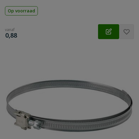
Op voorraad
vanaf
€
0,88