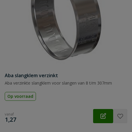
Aba slangklem verzinkt
Aba verzinkte slangklem voor slangen van 8 t/m 307mm
Op voorraad
vanaf
€
1,27