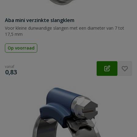
Aba mini verzinkte slangklem
Voor kleine dunwandige slangen met een diameter van 7 tot
17,5 mm
Op voorraad
vanaf
€
0,83