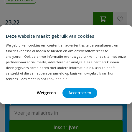
€
23,22
Deze website maakt gebruik van cookies
We gebruiken cookies om content en advertenties te personaliseren, om
1
product
Toon
functies voor social media te bieden en om ons websiteverkeer te
analyseren. Ook delen we informatie over uw gebruik van onze site met onze
partners voor social media, adverteren en analyse. Deze partners kunnen
deze gegevens combineren met andere informatie die u aan ze heeft
verstrekt of die ze hebben verzameld op basis van uw gebruik van hun
services. Lees meer in ons
cookiebeleid
.
NIEUWSBRIEF
Blijf op de hoogte van nieuwe
Weigeren
Accepteren
producten en leuke acties!
E-mailadres
Inschrijven