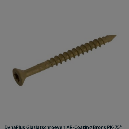
DynaPlus Glaslatschroeven AR-Coating Brons PK-75°