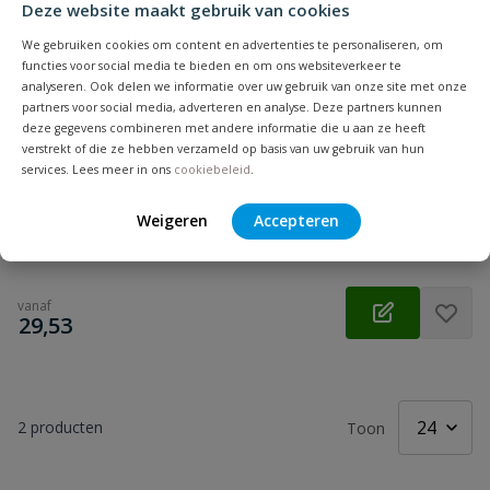
Deze website maakt gebruik van cookies
We gebruiken cookies om content en advertenties te personaliseren, om
functies voor social media te bieden en om ons websiteverkeer te
analyseren. Ook delen we informatie over uw gebruik van onze site met onze
partners voor social media, adverteren en analyse. Deze partners kunnen
deze gegevens combineren met andere informatie die u aan ze heeft
verstrekt of die ze hebben verzameld op basis van uw gebruik van hun
services. Lees meer in ons
cookiebeleid
.
Spax glaslatschroeven pozidrive RVS A2 deeldraad
Weigeren
Accepteren
Op voorraad
vanaf
€
29,53
2
producten
Toon