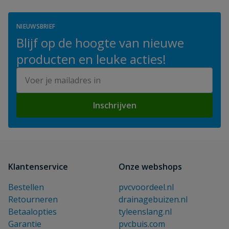
NIEUWSBRIEF
Blijf op de hoogte van nieuwe
producten en leuke acties!
E-mailadres
Inschrijven
Klantenservice
Onze webshops
Bestellen
pvcvoordeel.nl
Retourneren
drainagebuizen.nl
Betaalopties
tyleenslang.nl
Garantie
pvcbuis.com