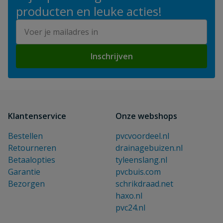
producten en leuke acties!
E-mailadres
Inschrijven
Klantenservice
Onze webshops
Bestellen
pvcvoordeel.nl
Retourneren
drainagebuizen.nl
Betaalopties
tyleenslang.nl
Garantie
pvcbuis.com
Bezorgen
schrikdraad.net
haxo.nl
pvc24.nl