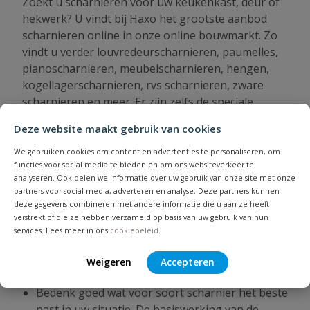
Zoekt u scharnieren voor uw keukenkast, deur of
hekwerk? U vindt bij Haxo het grootste aanbod
scharnieren online in onze online bouwmarkt. Zo
vindt u verder louvredeurscharnieren, paumelles,
pianoscharnieren, meubelscharnieren, hengen,
kogellagerscharnieren, rvs scharnieren, zware
scharnieren en meer. Er zijn zelfs de speciale
scharnieren verkrijgbaar, zoals
Deze website maakt gebruik van cookies
keukenkastscharnieren of glasdeurscharnieren.
Scharnieren word zo wel heel eenvoudig, u bestelt
We gebruiken cookies om content en advertenties te personaliseren, om
functies voor social media te bieden en om ons websiteverkeer te
makkelijk en snel met Ideal in onze webwinkel.
analyseren. Ook delen we informatie over uw gebruik van onze site met onze
partners voor social media, adverteren en analyse. Deze partners kunnen
deze gegevens combineren met andere informatie die u aan ze heeft
Tips bij aanschaf van Scharnieren
verstrekt of die ze hebben verzameld op basis van uw gebruik van hun
services. Lees meer in ons
cookiebeleid
.
Bekijk eert deze praktische tips voordat u een
product koopt om er zo voor te zorgen dat u direct
Weigeren
Accepteren
het juiste product besteld!
Bedenk goed wat voor soort scharnier het beste
past in uw situatie. De basiswerking van de