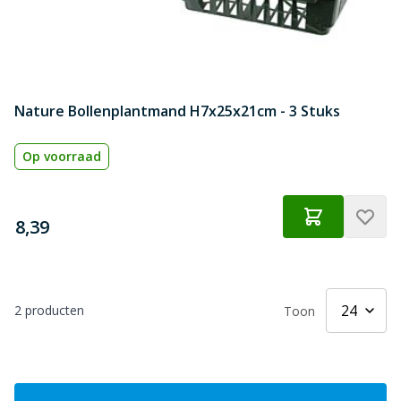
Nature Bollenplantmand H7x25x21cm - 3 Stuks
Op voorraad
€
8,39
2
producten
Toon