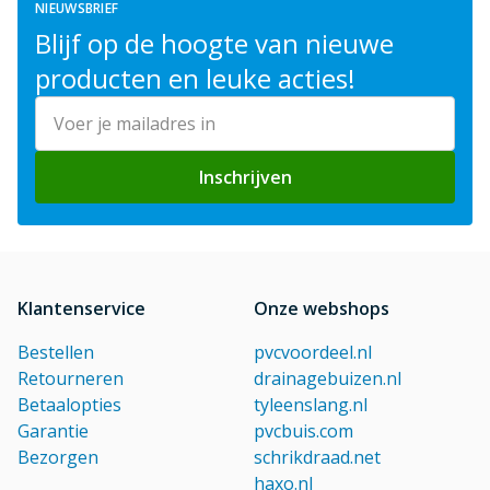
NIEUWSBRIEF
Blijf op de hoogte van nieuwe
producten en leuke acties!
E-mailadres
Inschrijven
Klantenservice
Onze webshops
Bestellen
pvcvoordeel.nl
Retourneren
drainagebuizen.nl
Betaalopties
tyleenslang.nl
Garantie
pvcbuis.com
Bezorgen
schrikdraad.net
haxo.nl