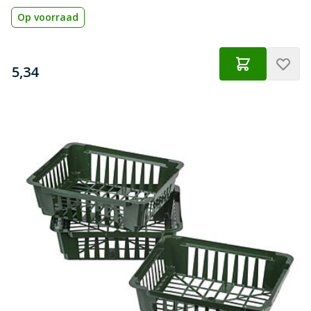
Op voorraad
€
5,34