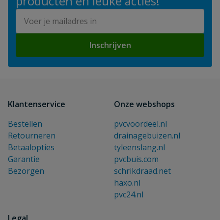
producten en leuke acties!
E-mailadres
Inschrijven
Klantenservice
Onze webshops
Bestellen
pvcvoordeel.nl
Retourneren
drainagebuizen.nl
Betaalopties
tyleenslang.nl
Garantie
pvcbuis.com
Bezorgen
schrikdraad.net
haxo.nl
pvc24.nl
Legal