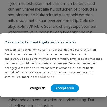
Tyleen hulpstukken met binnen- en buitendraad
kunnen vrijwel met alle hulpstukken of producten
met binnen- en buitendraad gekoppeld worden,
mits draad met elkaar overeenkomt.Tip: Gebruik
altijd Kolmat® Fibre Seal afdichtingstape voor een
waterdichte verbinding bij een tyleenkoppeling
met binnen- of buitendraad.
Deze website maakt gebruik van cookies
Tyleen met of zonder KIWA keurmerk
We gebruiken cookies om content en advertenties te personaliseren, om
De tyleenslang is verkrijgbaar met of zonder KIWA
functies voor social media te bieden en om ons websiteverkeer te
analyseren. Ook delen we informatie over uw gebruik van onze site met onze
keurmerk. De keuze is afhankelijk van waar u de
partners voor social media, adverteren en analyse. Deze partners kunnen
waterleiding van tyleen oor gaat gebruiken. WIlt u
deze gegevens combineren met andere informatie die u aan ze heeft
de waterleiding gebruiken voor drinkwater? Dan
verstrekt of die ze hebben verzameld op basis van uw gebruik van hun
heeft u tyleen voorzien van een KIWA keurmerk
services. Lees meer in ons
cookiebeleid
.
nodig. Maar gaat u de tyleenslang bijvoorbeeld
Weigeren
Accepteren
gebruiken voor de beregening in de tuin, dan is
een KIWA keumerk overbodig. U heeft dan
voldoende aan een ongekeurde tyleenslang. Dat
scheelt weer in de kosten.