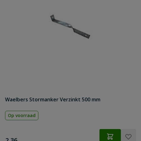
Waelbers Stormanker Verzinkt 500 mm
Op voorraad
€
2,36