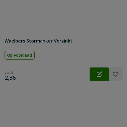
Waelbers Stormanker Verzinkt
Op voorraad
vanaf
€
2,36