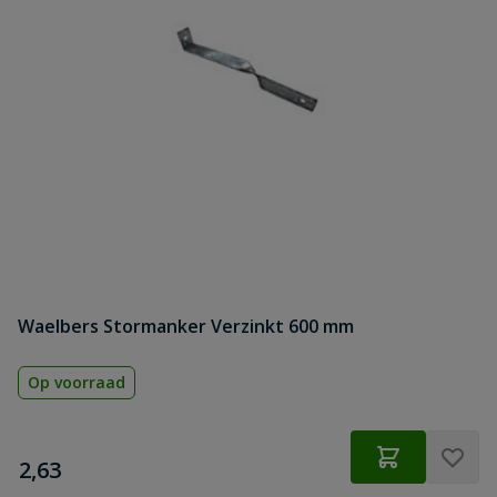
Waelbers Stormanker Verzinkt 600 mm
Op voorraad
€
2,63