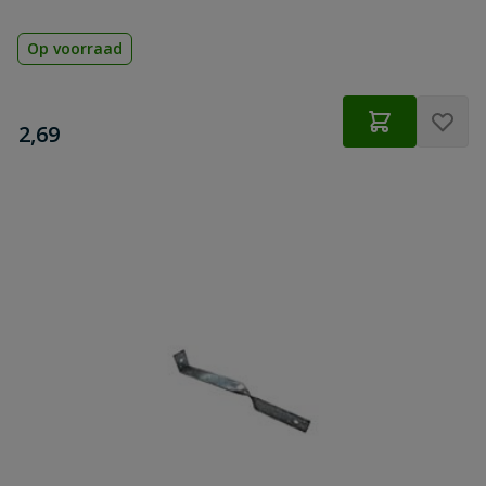
Op voorraad
€
2,69