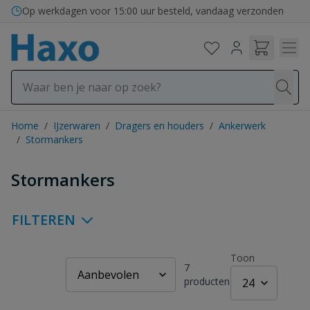
Ga naar de inhoud
Bezorging in binnen- en buitenland
Op werkdagen voor 15:00 uur besteld, vandaag verzonden
Home
/
IJzerwaren
/
Dragers en houders
/
Ankerwerk
/
Stormankers
Stormankers
FILTEREN
Toon
7
producten