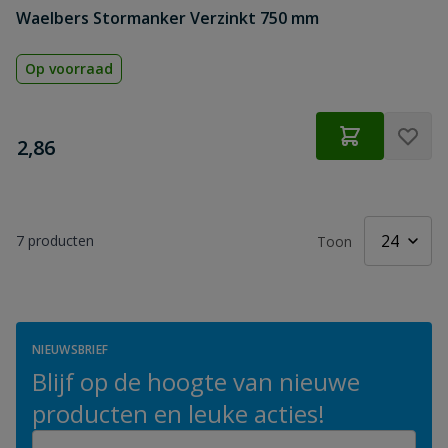
Waelbers Stormanker Verzinkt 750 mm
Op voorraad
€
2,86
7
producten
Toon
NIEUWSBRIEF
Blijf op de hoogte van nieuwe
producten en leuke acties!
E-mailadres