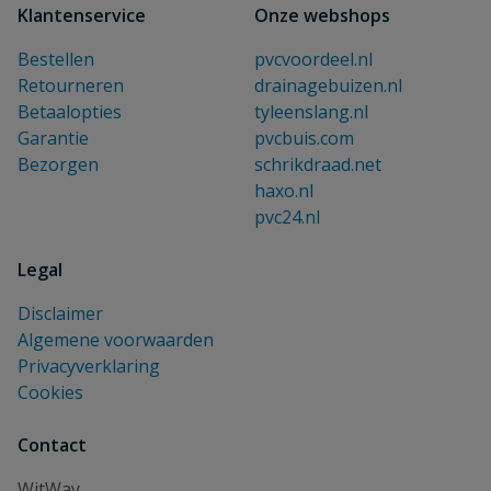
Klantenservice
Onze webshops
Bestellen
pvcvoordeel.nl
Retourneren
drainagebuizen.nl
Betaalopties
tyleenslang.nl
Garantie
pvcbuis.com
Bezorgen
schrikdraad.net
haxo.nl
pvc24.nl
Legal
Disclaimer
Algemene voorwaarden
Privacyverklaring
Cookies
Contact
WitWay