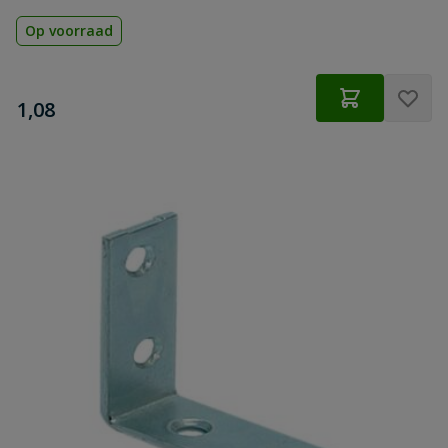
Op voorraad
€
1,08