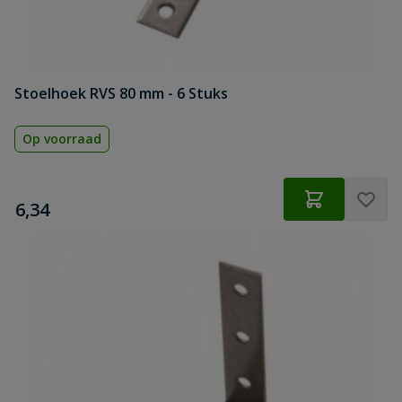
Stoelhoek RVS 80 mm - 6 Stuks
Op voorraad
€
6,34