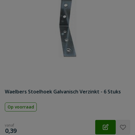
Waelbers Stoelhoek Galvanisch Verzinkt - 6 Stuks
Op voorraad
vanaf
€
0,39