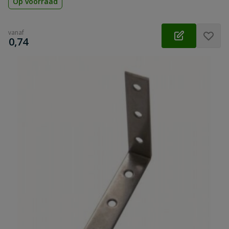
Op voorraad
vanaf
€
0,74