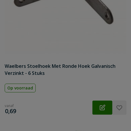
Waelbers Stoelhoek Met Ronde Hoek Galvanisch
Verzinkt - 6 Stuks
Op voorraad
vanaf
€
0,69