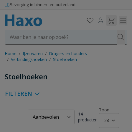
Ga naar de inhoud
Bezorging in binnen- en buitenland
Home
/
IJzerwaren
/
Dragers en houders
/
Verbindingshoeken
/
Stoelhoeken
Stoelhoeken
FILTEREN
Toon
14
producten