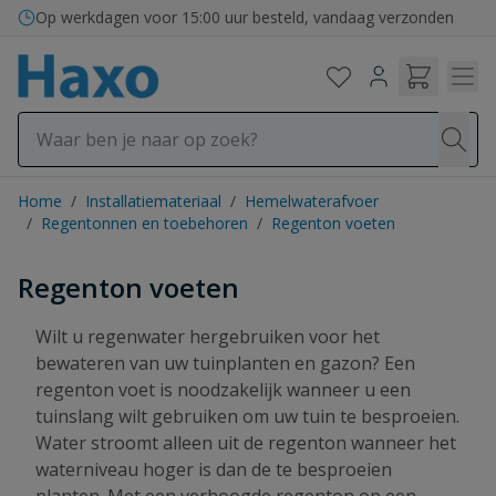
Ga naar de inhoud
Bezorging in binnen- en buitenland
Home
/
Installatiemateriaal
/
Hemelwaterafvoer
/
Regentonnen en toebehoren
/
Regenton voeten
Regenton voeten
Wilt u regenwater hergebruiken voor het
bewateren van uw tuinplanten en gazon? Een
regenton voet is noodzakelijk wanneer u een
tuinslang wilt gebruiken om uw tuin te besproeien.
Water stroomt alleen uit de regenton wanneer het
waterniveau hoger is dan de te besproeien