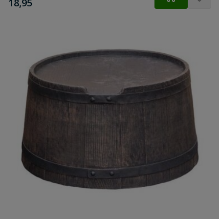
€
18,95