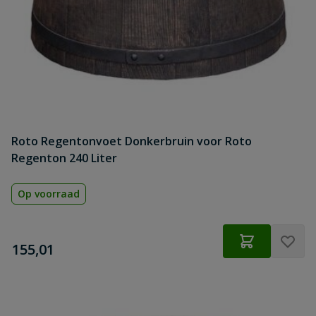
Roto Regentonvoet Donkerbruin voor Roto
Regenton 240 Liter
Op voorraad
€
155,01