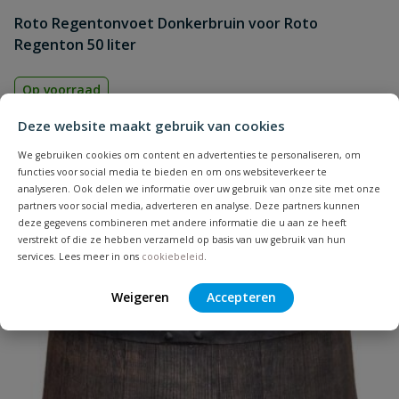
Roto Regentonvoet Donkerbruin voor Roto
Regenton 50 liter
Op voorraad
Deze website maakt gebruik van cookies
€
67,97
We gebruiken cookies om content en advertenties te personaliseren, om
functies voor social media te bieden en om ons websiteverkeer te
analyseren. Ook delen we informatie over uw gebruik van onze site met onze
partners voor social media, adverteren en analyse. Deze partners kunnen
deze gegevens combineren met andere informatie die u aan ze heeft
verstrekt of die ze hebben verzameld op basis van uw gebruik van hun
services. Lees meer in ons
cookiebeleid
.
Weigeren
Accepteren