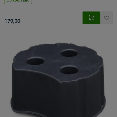
Op voorraad
€
179,00