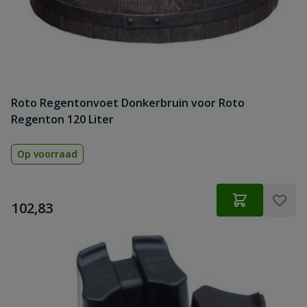
Roto Regentonvoet Donkerbruin voor Roto
Regenton 120 Liter
Op voorraad
€
102,83