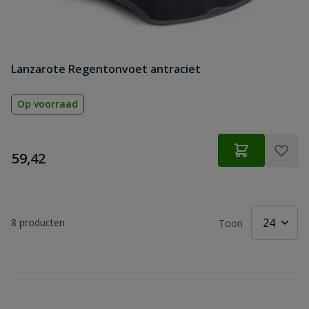
Lanzarote Regentonvoet antraciet
Op voorraad
€
59,42
8
producten
Toon