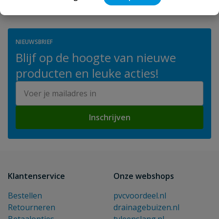
NIEUWSBRIEF
Blijf op de hoogte van nieuwe
producten en leuke acties!
E-mailadres
Inschrijven
Klantenservice
Onze webshops
Bestellen
pvcvoordeel.nl
Retourneren
drainagebuizen.nl
Betaalopties
tyleenslang.nl