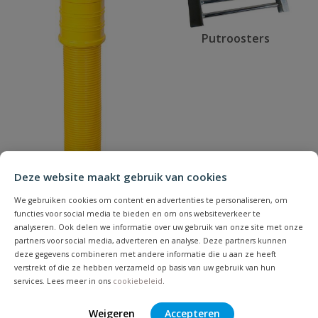
Putroosters
Deze website maakt gebruik van cookies
We gebruiken cookies om content en advertenties te personaliseren, om
functies voor social media te bieden en om ons websiteverkeer te
analyseren. Ook delen we informatie over uw gebruik van onze site met onze
partners voor social media, adverteren en analyse. Deze partners kunnen
deze gegevens combineren met andere informatie die u aan ze heeft
Infiltratieputten
verstrekt of die ze hebben verzameld op basis van uw gebruik van hun
services. Lees meer in ons
cookiebeleid
.
Weigeren
Accepteren