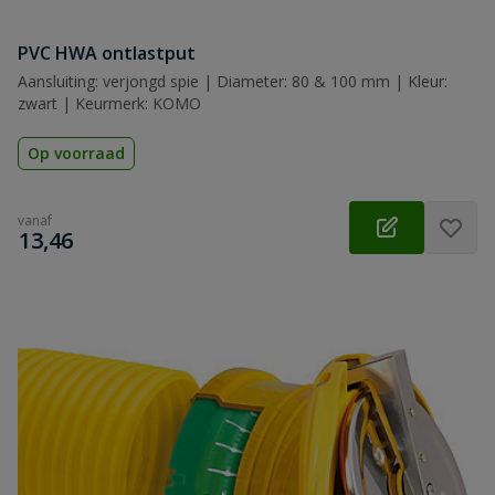
PVC HWA ontlastput
Aansluiting: verjongd spie | Diameter: 80 & 100 mm | Kleur:
zwart | Keurmerk: KOMO
Op voorraad
vanaf
€
13,46