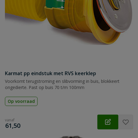
Karmat pp eindstuk met RVS keerklep
Voorkomt terugstroming en slibvorming in buis, blokkeert
ongedierte. Past op buis 70 t/m 100mm
Op voorraad
vanaf
€
61,50