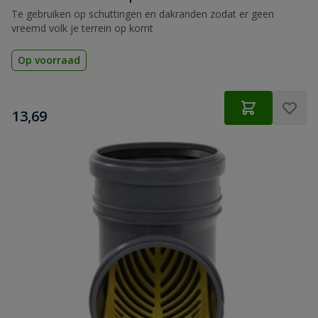
Te gebruiken op schuttingen en dakranden zodat er geen
vreemd volk je terrein op komt
Op voorraad
€
13,69