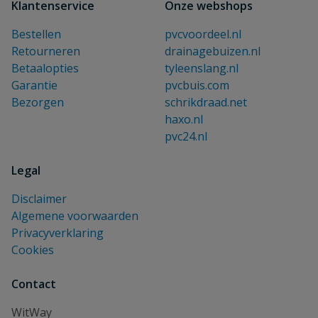
Klantenservice
Onze webshops
Bestellen
pvcvoordeel.nl
Retourneren
drainagebuizen.nl
Betaalopties
tyleenslang.nl
Garantie
pvcbuis.com
Bezorgen
schrikdraad.net
haxo.nl
pvc24.nl
Legal
Disclaimer
Algemene voorwaarden
Privacyverklaring
Cookies
Contact
WitWay