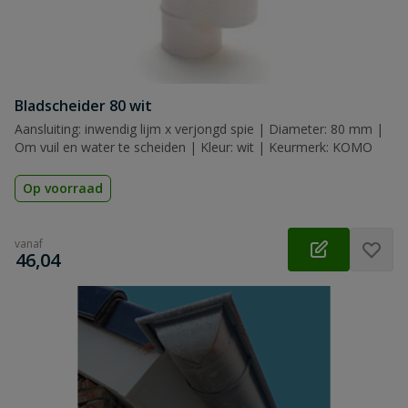
Bladscheider 80 wit
Aansluiting: inwendig lijm x verjongd spie | Diameter: 80 mm |
Om vuil en water te scheiden | Kleur: wit | Keurmerk: KOMO
Op voorraad
vanaf
€
46,04