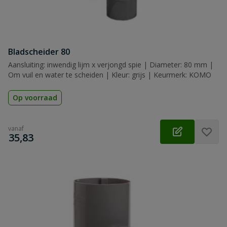
Bladscheider 80
Aansluiting: inwendig lijm x verjongd spie | Diameter: 80 mm |
Om vuil en water te scheiden | Kleur: grijs | Keurmerk: KOMO
Op voorraad
vanaf
€
35,83