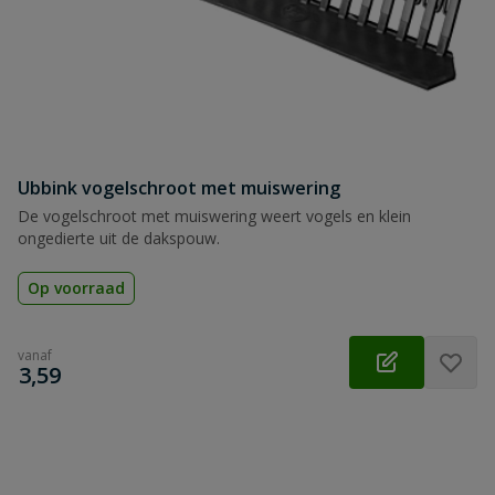
Ubbink vogelschroot met muiswering
De vogelschroot met muiswering weert vogels en klein
ongedierte uit de dakspouw.
Op voorraad
vanaf
€
3,59