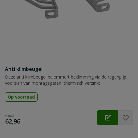
Anti klimbeugel
Deze anti klimbeugel belemmert beklimming via de regenpijp,
voorzien van montagegaten, thermisch verzinkt
Op voorraad
vanaf
€
62,96