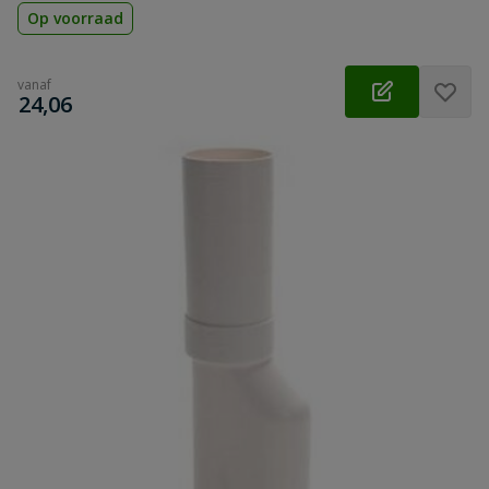
Op voorraad
vanaf
€
24,06