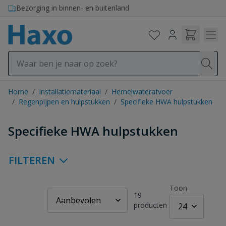
Ga naar de inhoud
Bezorging in binnen- en buitenland
Home
/
Installatiemateriaal
/
Hemelwaterafvoer
/
Regenpijpen en hulpstukken
/
Specifieke HWA hulpstukken
Specifieke HWA hulpstukken
FILTEREN
Toon
19
producten