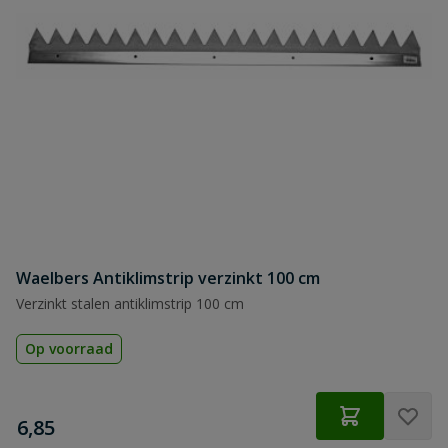
Waelbers Antiklimstrip verzinkt 100 cm
Verzinkt stalen antiklimstrip 100 cm
Op voorraad
€
6,85