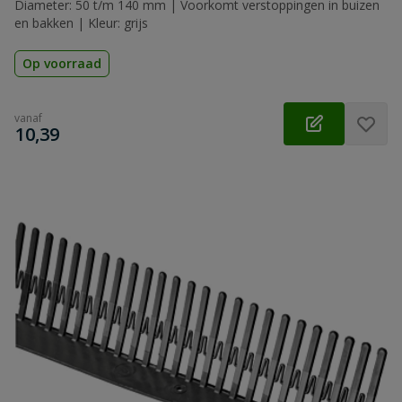
Diameter: 50 t/m 140 mm | Voorkomt verstoppingen in buizen
en bakken | Kleur: grijs
Op voorraad
vanaf
€
10,39