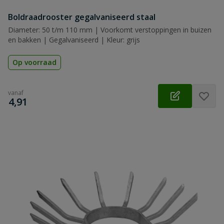
Boldraadrooster gegalvaniseerd staal
Diameter: 50 t/m 110 mm | Voorkomt verstoppingen in buizen
en bakken | Gegalvaniseerd | Kleur: grijs
Op voorraad
vanaf
€
4,91