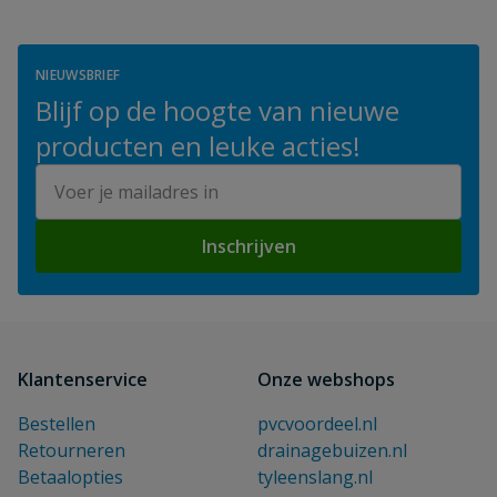
NIEUWSBRIEF
Blijf op de hoogte van nieuwe
producten en leuke acties!
E-mailadres
Inschrijven
Klantenservice
Onze webshops
Bestellen
pvcvoordeel.nl
Retourneren
drainagebuizen.nl
Betaalopties
tyleenslang.nl