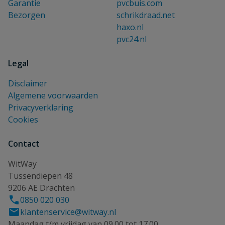
Garantie
pvcbuis.com
Bezorgen
schrikdraad.net
haxo.nl
pvc24.nl
Legal
Disclaimer
Algemene voorwaarden
Privacyverklaring
Cookies
Contact
WitWay
Tussendiepen 48
9206 AE Drachten
0850 020 030
klantenservice@witway.nl
Maandag t/m vrijdag van 09.00 tot 17.00