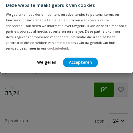
Deze website maakt gebruik van cookies
We gebruiken cookies om content en advertenties te personaliseren, om
functies voor social media te bieden en om ons websiteverkeer te
analyseren. Ook delen we informatie over uw gebruik van onze site met onze
partners voor social media, adverteren en analyse. Deze partners kunnen
deze gegevens combineren met andere informatie die u aan ze heeft
Promat pijptang
verstrekt of die ze hebben verzameld op basis van uw gebruik van hun
services. Lees meer in ons
cookiebeleid
.
Inductief geharde tanden, geschikt voor het vasthouden van
een pijp bij een draaiende beweging.
Weigeren
Accepteren
Op voorraad
vanaf
€
33,24
2
producten
Toon