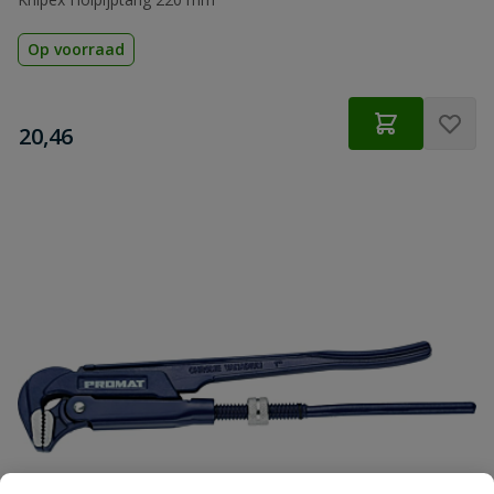
Op voorraad
€
20,46