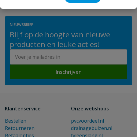
NIEUWSBRIEF
Blijf op de hoogte van nieuwe
producten en leuke acties!
E-mailadres
Inschrijven
Klantenservice
Onze webshops
Bestellen
pvcvoordeel.nl
Retourneren
drainagebuizen.nl
Betaalopties
tyleenslang.nl