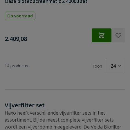
Oase biotec screenmatic 2 40000 set
Op voorraad
€
2.409,08
14
producten
Toon
Vijverfilter set
Haxo heeft verschillende vijverfilter sets in het
assortiment. Bij de meest complete vijverfilter sets
wordt een vijverpomp meegeleverd. De Velda Biofilter