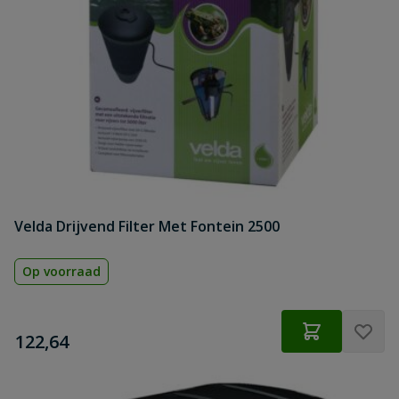
Velda Drijvend Filter Met Fontein 2500
Op voorraad
€
122,64