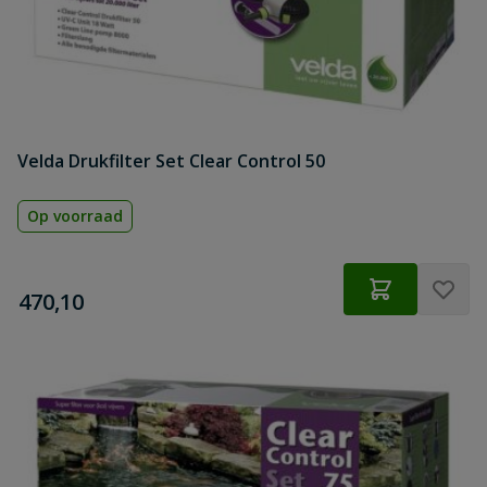
Velda Drukfilter Set Clear Control 50
Op voorraad
€
470,10