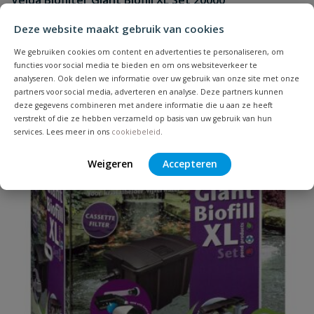
Velda Biofilter Giant Biofill XL Set 20000
Deze website maakt gebruik van cookies
Op voorraad
We gebruiken cookies om content en advertenties te personaliseren, om
functies voor social media te bieden en om ons websiteverkeer te
analyseren. Ook delen we informatie over uw gebruik van onze site met onze
€
654,00
partners voor social media, adverteren en analyse. Deze partners kunnen
deze gegevens combineren met andere informatie die u aan ze heeft
verstrekt of die ze hebben verzameld op basis van uw gebruik van hun
services. Lees meer in ons
cookiebeleid
.
Weigeren
Accepteren