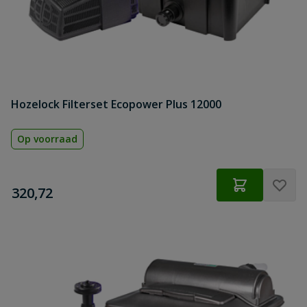
Hozelock Filterset Ecopower Plus 12000
Op voorraad
€
320,72