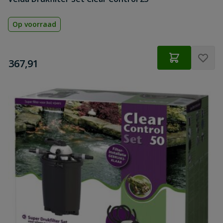
Op voorraad
€
367,91