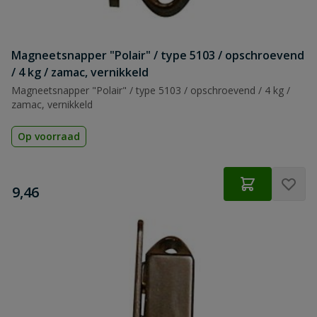
Magneetsnapper "Polair" / type 5103 / opschroevend
/ 4 kg / zamac, vernikkeld
Magneetsnapper "Polair" / type 5103 / opschroevend / 4 kg /
zamac, vernikkeld
Op voorraad
€
9,46