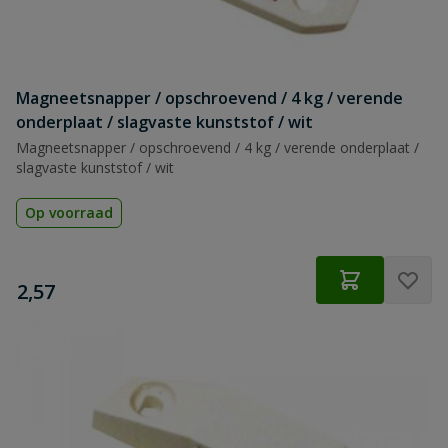
Magneetsnapper / opschroevend / 4 kg / verende
onderplaat / slagvaste kunststof / wit
Magneetsnapper / opschroevend / 4 kg / verende onderplaat /
slagvaste kunststof / wit
Op voorraad
€
2,57