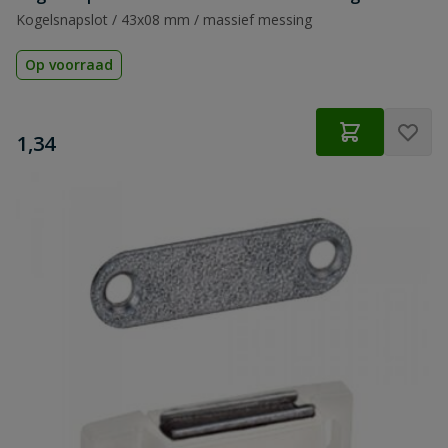
Kogelsnapslot / 43x08 mm / massief messing
Op voorraad
€
1,34