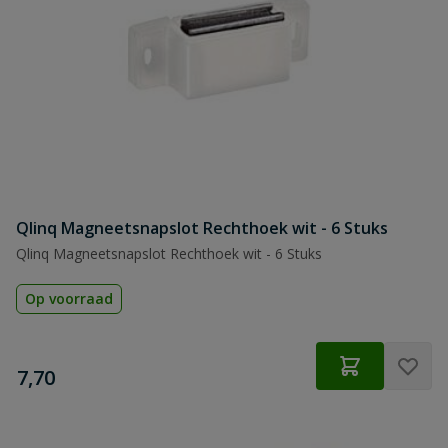
Qlinq Magneetsnapslot Rechthoek wit - 6 Stuks
Qlinq Magneetsnapslot Rechthoek wit - 6 Stuks
Op voorraad
€
7,70