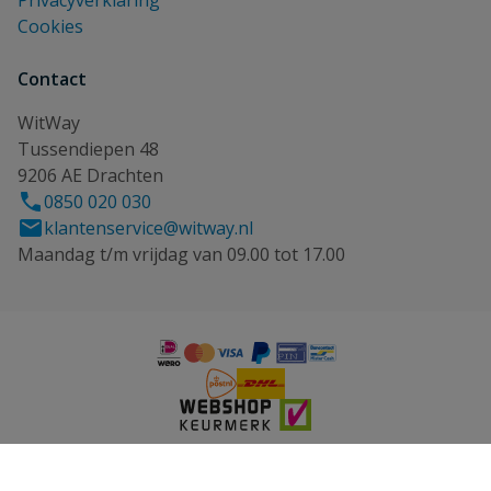
Privacyverklaring
Cookies
Contact
WitWay
Tussendiepen 48
9206 AE Drachten
0850 020 030
klantenservice@witway.nl
Maandag t/m vrijdag van 09.00 tot 17.00
© 2026 WitWay