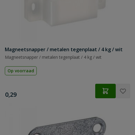
Magneetsnapper / metalen tegenplaat / 4 kg / wit
Magneetsnapper / metalen tegenplaat / 4 kg / wit
Op voorraad
€
0,29