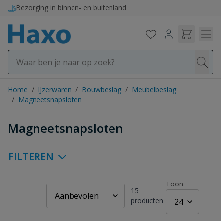
Ga naar de inhoud
Bezorging in binnen- en buitenland
Home
/
IJzerwaren
/
Bouwbeslag
/
Meubelbeslag
/
Magneetsnapsloten
Magneetsnapsloten
FILTEREN
Toon
15
producten