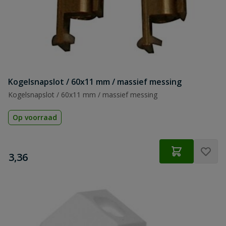
Kogelsnapslot / 60x11 mm / massief messing
Kogelsnapslot / 60x11 mm / massief messing
Op voorraad
€
3,36