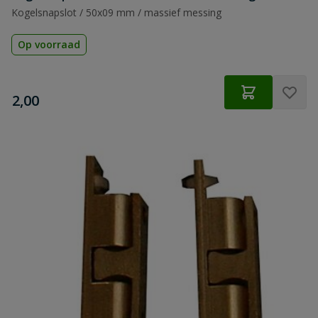
Kogelsnapslot / 50x09 mm / massief messing
Op voorraad
€
2,00