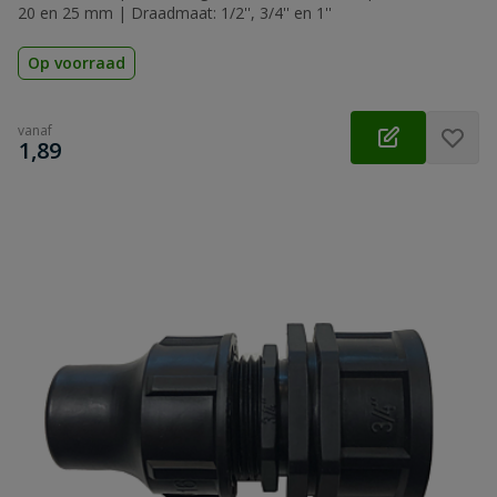
20 en 25 mm | Draadmaat: 1/2'', 3/4'' en 1''
Op voorraad
vanaf
€
1,89