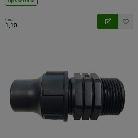
Op voorraad
vanaf
€
1,10