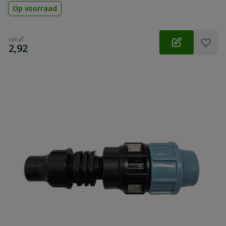
Op voorraad
vanaf
€
2,92