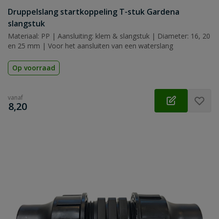
Druppelslang startkoppeling T-stuk Gardena
slangstuk
Materiaal: PP | Aansluiting: klem & slangstuk | Diameter: 16, 20
en 25 mm | Voor het aansluiten van een waterslang
Op voorraad
vanaf
€
8,20