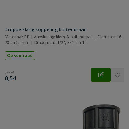
Druppelslang koppeling buitendraad
Materiaal: PP | Aansluiting: klem & buitendraad | Diameter: 16,
20 en 25 mm | Draadmaat: 1/2'', 3/4'' en 1''
Op voorraad
vanaf
€
0,54