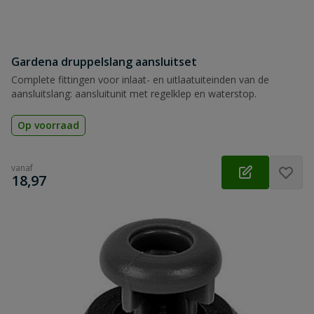
Gardena druppelslang aansluitset
Complete fittingen voor inlaat- en uitlaatuiteinden van de
aansluitslang: aansluitunit met regelklep en waterstop.
Op voorraad
vanaf
€
18,97