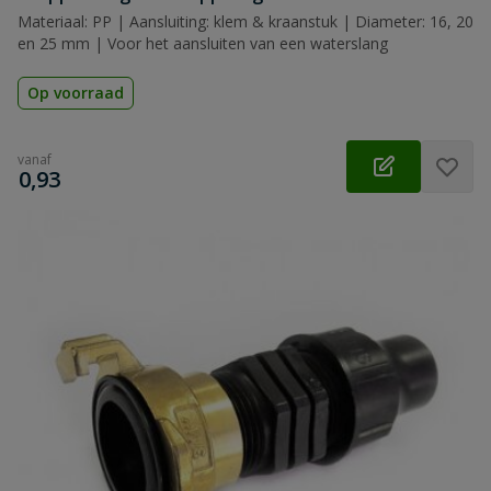
Materiaal: PP | Aansluiting: klem & kraanstuk | Diameter: 16, 20
en 25 mm | Voor het aansluiten van een waterslang
Op voorraad
vanaf
€
0,93