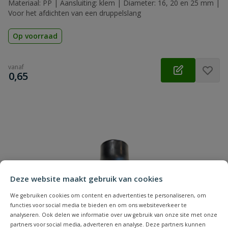
Materiaal: PP | Aansluiting: klem | Diameter: 16, 20 en 25 mm |
Voor het afdichten van een druppelslang
Op voorraad
vanaf
€
0,65
Deze website maakt gebruik van cookies
We gebruiken cookies om content en advertenties te personaliseren, om
functies voor social media te bieden en om ons websiteverkeer te
analyseren. Ook delen we informatie over uw gebruik van onze site met onze
partners voor social media, adverteren en analyse. Deze partners kunnen