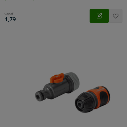
vanaf
€
1,79