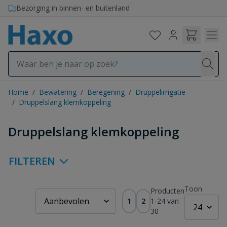
Ga naar de inhoud
Bezorging in binnen- en buitenland
Home
/
Bewatering
/
Beregening
/
Druppelirrigatie
/
Druppelslang klemkoppeling
Druppelslang klemkoppeling
FILTEREN
Toon
Producten
1
2
1
-
24
van
30