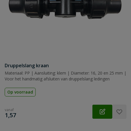
Druppelslang kraan
Materiaal: PP | Aansluiting: klem | Diameter: 16, 20 en 25 mm |
Voor het handmatig afsluiten van druppelslang ledingen
Op voorraad
vanaf
€
1,57