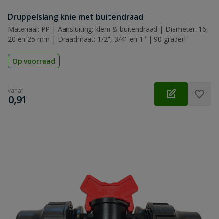
Druppelslang knie met buitendraad
Materiaal: PP | Aansluiting: klem & buitendraad | Diameter: 16,
20 en 25 mm | Draadmaat: 1/2'', 3/4'' en 1'' | 90 graden
Op voorraad
vanaf
€
0,91