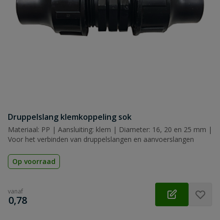
Druppelslang klemkoppeling sok
Materiaal: PP | Aansluiting: klem | Diameter: 16, 20 en 25 mm |
Voor het verbinden van druppelslangen en aanvoerslangen
Op voorraad
vanaf
€
0,78