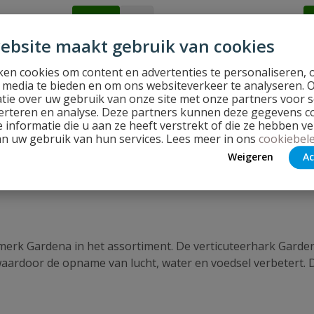
€
63,94
ebsite maakt gebruik van cookies
en cookies om content en advertenties te personaliseren, 
l media te bieden en om ons websiteverkeer te analyseren. 
tie over uw gebruik van onze site met onze partners voor s
erteren en analyse. Deze partners kunnen deze gegevens 
 informatie die u aan ze heeft verstrekt of die ze hebben v
an uw gebruik van hun services. Lees meer in ons
cookiebele
Weigeren
Ac
r een gazon met een kleiner oppervlak. Benieuwd hoe er gew
 merk Gardena in het assortiment. De verticuteerhark Garden
ardoor de opname van lucht, water en voedsel verbetert. D