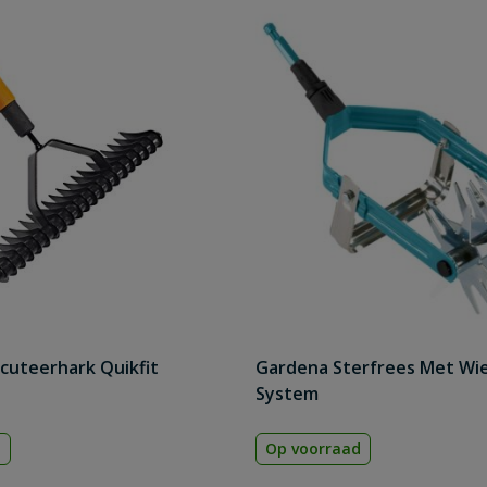
icuteerhark Quikfit
Gardena Sterfrees Met Wi
System
d
Op voorraad