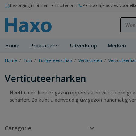
Ga naar de inhoud
Bezorging in binnen- en buitenland
Persoonlijk advies voor elk
Home
Producten
Uitverkoop
Merken
Home
/
Tuin
/
Tuingereedschap
/
Verticuteren
/
Verticuteerha
Verticuteerharken
Heeft u een kleiner gazon oppervlak en wilt u deze goe
schaffen. Zo kunt u eenvoudig uw gazon handmatig verz
Categorie