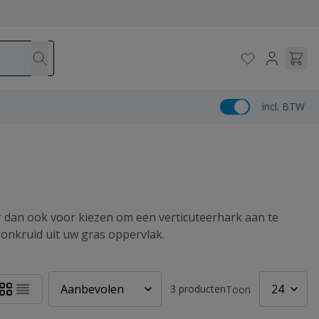
incl. BTW
r dan ook voor kiezen om een verticuteerhark aan te
onkruid uit uw gras oppervlak.
3
producten
Toon