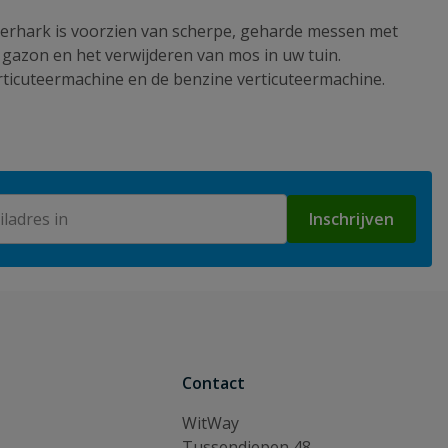
teerhark is voorzien van scherpe, geharde messen met
 gazon en het verwijderen van mos in uw tuin.
erticuteermachine en de benzine verticuteermachine.
Inschrijven
Contact
WitWay
Tussendiepen 48