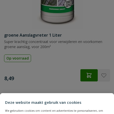
groene Aanslagvreter 1 Liter
Super krachtig concentraat voor verwijderen en voorkomen
groene aanslag, voor 200m²
Op voorraad
€
8,49
1
product
Deze website maakt gebruik van cookies
Toon
We gebruiken cookies om content en advertenties te personaliseren, om