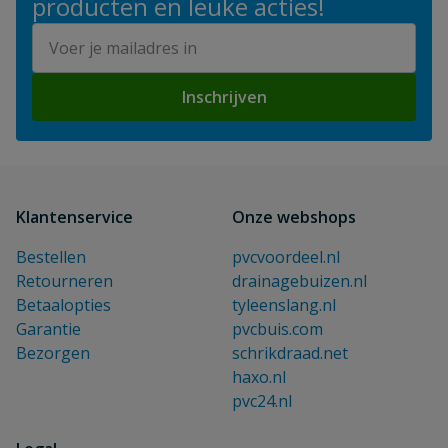
producten en leuke acties!
E-mailadres
Inschrijven
Klantenservice
Onze webshops
Bestellen
pvcvoordeel.nl
Retourneren
drainagebuizen.nl
Betaalopties
tyleenslang.nl
Garantie
pvcbuis.com
Bezorgen
schrikdraad.net
haxo.nl
pvc24.nl