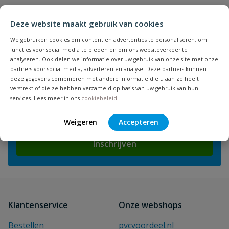
Deze website maakt gebruik van cookies
We gebruiken cookies om content en advertenties te personaliseren, om
functies voor social media te bieden en om ons websiteverkeer te
analyseren. Ook delen we informatie over uw gebruik van onze site met onze
NIEUWSBRIEF
partners voor social media, adverteren en analyse. Deze partners kunnen
Blijf op de hoogte van nieuwe
deze gegevens combineren met andere informatie die u aan ze heeft
verstrekt of die ze hebben verzameld op basis van uw gebruik van hun
producten en leuke acties!
services. Lees meer in ons
cookiebeleid
.
E-mailadres
Weigeren
Accepteren
Inschrijven
Klantenservice
Onze webshops
Bestellen
pvcvoordeel.nl