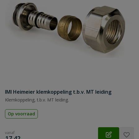
IMI Heimeier klemkoppeling t.b.v. MT leiding
Klemkoppeling, t.b.v. MT leiding.
Op voorraad
vanaf
€
17,42