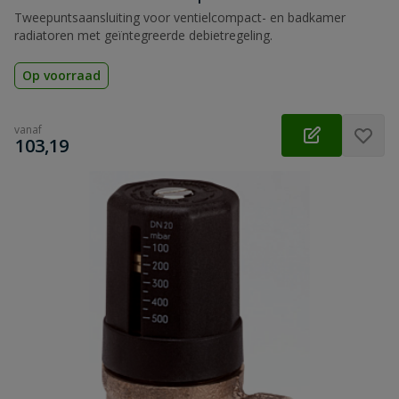
Tweepuntsaansluiting voor ventielcompact- en badkamer
radiatoren met geïntegreerde debietregeling.
Op voorraad
vanaf
€
103,19