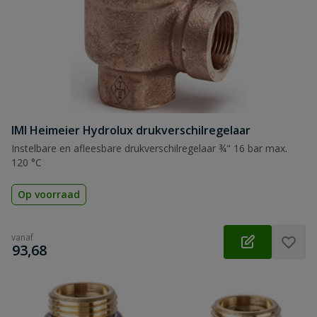
IMI Heimeier Hydrolux drukverschilregelaar
Instelbare en afleesbare drukverschilregelaar ¾" 16 bar max.
120 °C
Op voorraad
vanaf
€
93,68