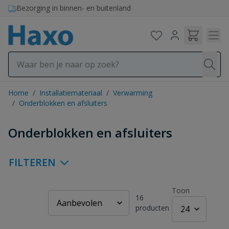
Ga naar de inhoud
Bezorging in binnen- en buitenland
Home
/
Installatiemateriaal
/
Verwarming
/
Onderblokken en afsluiters
Onderblokken en afsluiters
FILTEREN
Toon
16
producten