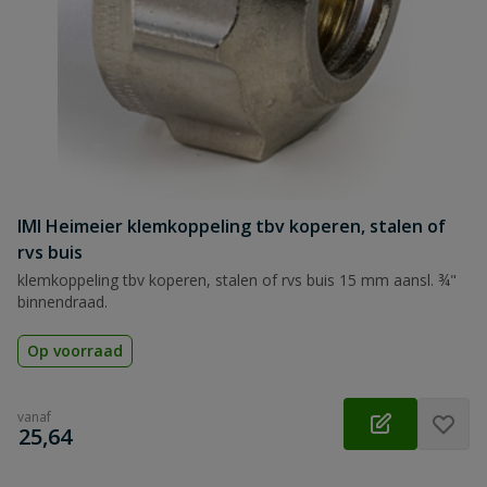
IMI Heimeier klemkoppeling tbv koperen, stalen of
rvs buis
klemkoppeling tbv koperen, stalen of rvs buis 15 mm aansl. ¾"
binnendraad.
Op voorraad
vanaf
€
25,64