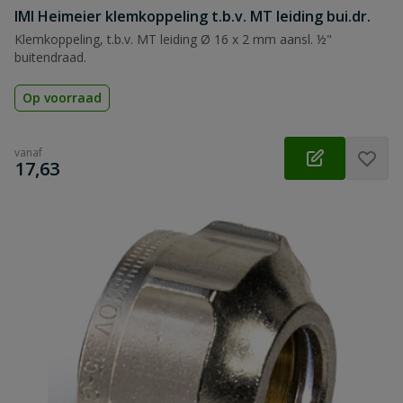
IMI Heimeier klemkoppeling t.b.v. MT leiding bui.dr.
Klemkoppeling, t.b.v. MT leiding Ø 16 x 2 mm aansl. ½"
buitendraad.
Op voorraad
vanaf
€
17,63