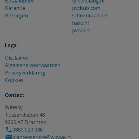
Betaalopties
tyleenslang.nl
Garantie
pvcbuis.com
Bezorgen
schrikdraad.net
haxo.nl
pvc24.nl
Legal
Disclaimer
Algemene voorwaarden
Privacyverklaring
Cookies
Contact
WitWay
Tussendiepen 48
9206 AE Drachten
0850 020 030
klantenservice@witway.nl