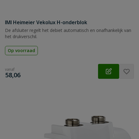
IMI Heimeier Vekolux H-onderblok
De afsluiter regelt het debiet automatisch en onafhankelijk van
het drukverschil.
Op voorraad
vanaf
€
58,06