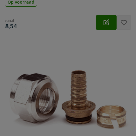
Op voorraad
vanaf
€
8,54