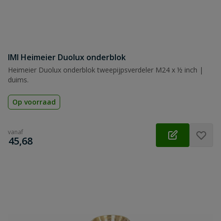
IMI Heimeier Duolux onderblok
Heimeier Duolux onderblok tweepijpsverdeler M24 x ½ inch |
duims.
Op voorraad
vanaf
€
45,68