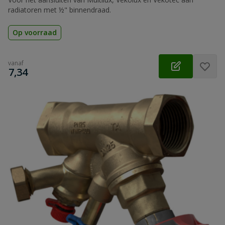
radiatoren met ½" binnendraad.
Op voorraad
vanaf
€
7,34