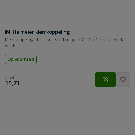
IMI Heimeier klemkoppeling
Klemkoppeling t.b.v. kunststofleidingen Ø 16 x 2 mm aansl. ¾"
bui.dr.
Op voorraad
vanaf
€
15,71