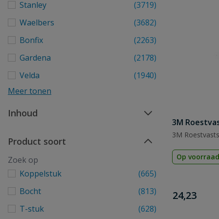
Stanley
(3719)
Waelbers
(3682)
Bonfix
(2263)
Gardena
(2178)
Velda
(1940)
Meer tonen
Inhoud
3M Roestvas
3M Roestvastst
Product soort
Op voorraa
Koppelstuk
(665)
Bocht
(813)
€
24,23
T-stuk
(628)