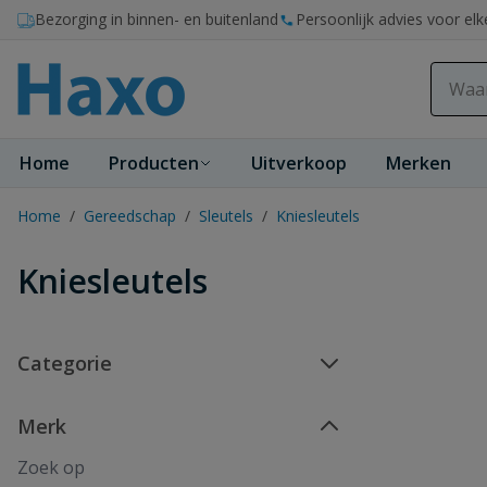
Ga naar de inhoud
Bezorging in binnen- en buitenland
Persoonlijk advies voor elk
Home
Producten
Uitverkoop
Merken
Home
/
Gereedschap
/
Sleutels
/
Kniesleutels
Kniesleutels
Categorie
Merk