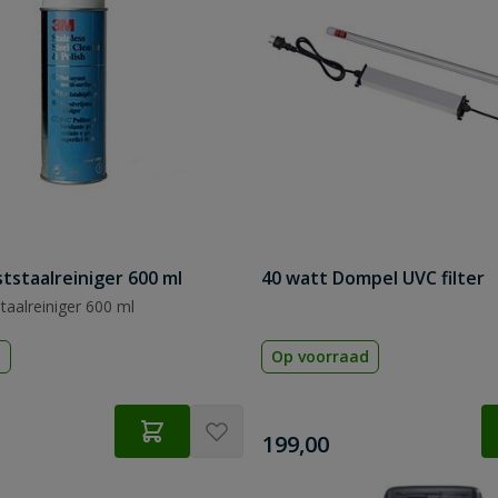
tstaalreiniger 600 ml
40 watt Dompel UVC filter
aalreiniger 600 ml
d
Op voorraad
€
199,00