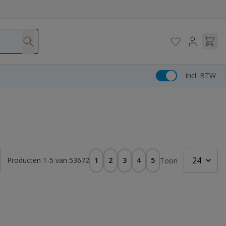
incl. BTW
Producten
1
-
5
van
53672
1
2
3
4
5
Toon