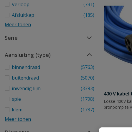
Verloop
(731)
Afsluitkap
(185)
Meer tonen
Serie
Aansluiting (type)
binnendraad
(5763)
buitendraad
(5070)
inwendig lijm
(3393)
400 V kabel
spie
(1798)
Losse 400V ka
bronpomp te v
klem
(1737)
Meer tonen