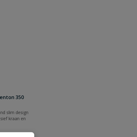
genton 350
nd slim design
usief kraan en