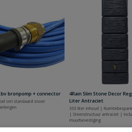
 tbv bronpomp + connector
4Rain Slim Stone Decor Re
Liter Antraciet
bel om standaard snoer
erlengen
350 liter inhoud | Ruimtebespare
| Steenstructuur antraciet | Incl
muurbevestiging