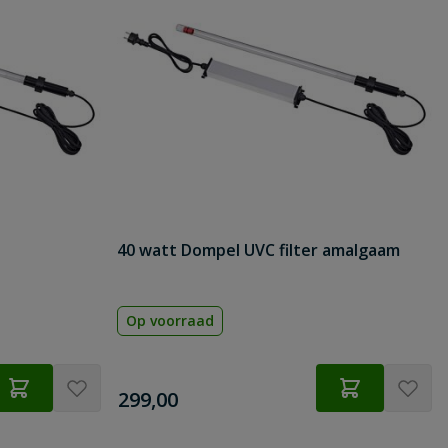
40 watt Dompel UVC filter amalgaam
Op voorraad
€
299,00