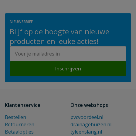
NIEUWSBRIEF
Blijf op de hoogte van nieuwe
producten en leuke acties!
E-mailadres
Inschrijven
Klantenservice
Onze webshops
Bestellen
pvcvoordeel.nl
Retourneren
drainagebuizen.nl
Betaalopties
tyleenslang.nl