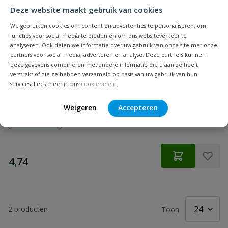
Deze website maakt gebruik van cookies
We gebruiken cookies om content en advertenties te personaliseren, om
functies voor social media te bieden en om ons websiteverkeer te
analyseren. Ook delen we informatie over uw gebruik van onze site met onze
partners voor social media, adverteren en analyse. Deze partners kunnen
deze gegevens combineren met andere informatie die u aan ze heeft
verstrekt of die ze hebben verzameld op basis van uw gebruik van hun
DX Paniekhaak Zamac Vernikkeld
services. Lees meer in ons
cookiebeleid
.
DX Paniekhaak Zamac Vernikkeld
Weigeren
Accepteren
Op voorraad
€
4,74
2
producten
Toon