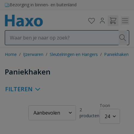
Ga naar de inhoud
Bezorging in binnen- en buitenland
Home
/
IJzerwaren
/
Sleutelringen en Hangers
/
Paniekhaken
Paniekhaken
FILTEREN
Toon
2
producten