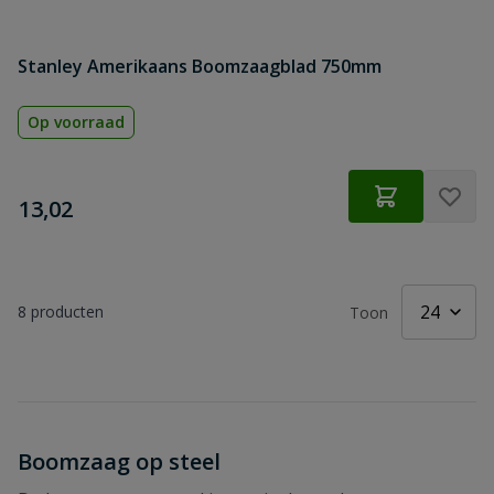
Stanley Amerikaans Boomzaagblad 750mm
Op voorraad
€
13,02
8
producten
Toon
Boomzaag op steel