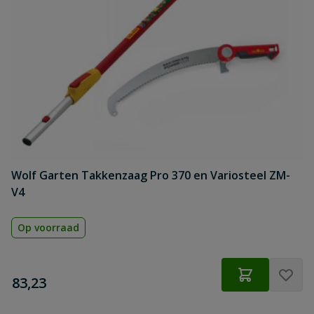
Wolf Garten Takkenzaag Pro 370 en Variosteel ZM-
V4
Op voorraad
€
83,23