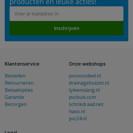
producten en leuke acties!
E-mailadres
Inschrijven
Klantenservice
Onze webshops
Bestellen
pvcvoordeel.nl
Retourneren
drainagebuizen.nl
Betaalopties
tyleenslang.nl
Garantie
pvcbuis.com
Bezorgen
schrikdraad.net
haxo.nl
pvc24.nl
Legal