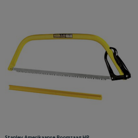
Stanley Amerikaanse Boomzaag HP