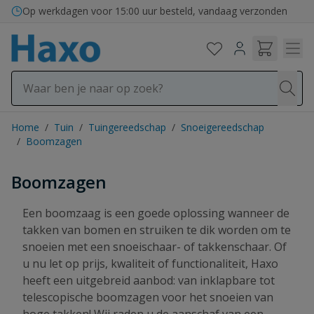
Ga naar de inhoud
Bezorging in binnen- en buitenland
Home
/
Tuin
/
Tuingereedschap
/
Snoeigereedschap
/
Boomzagen
Boomzagen
Een boomzaag is een goede oplossing wanneer de
takken van bomen en struiken te dik worden om te
snoeien met een snoeischaar- of takkenschaar. Of
u nu let op prijs, kwaliteit of functionaliteit, Haxo
heeft een uitgebreid aanbod: van inklapbare tot
telescopische boomzagen voor het snoeien van