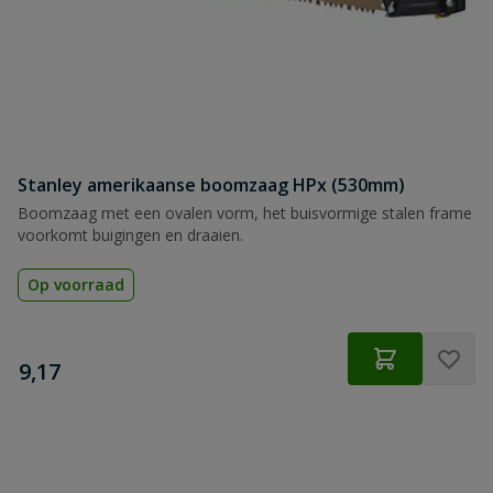
Stanley amerikaanse boomzaag HPx (530mm)
Boomzaag met een ovalen vorm, het buisvormige stalen frame
voorkomt buigingen en draaien.
Op voorraad
€
9,17