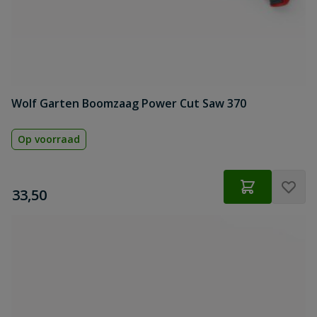
Wolf Garten Boomzaag Power Cut Saw 370
Op voorraad
€
33,50