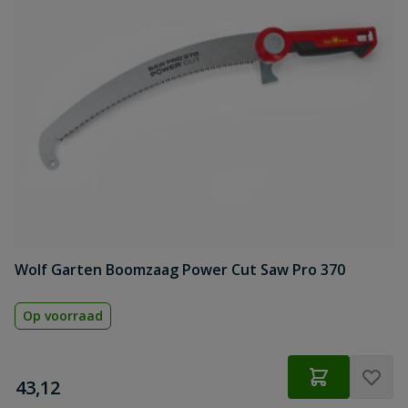
Wolf Garten Boomzaag Power Cut Saw Pro 370
Op voorraad
€
43,12