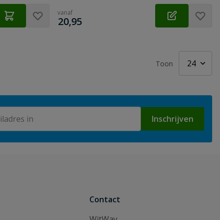
vanaf
€
20,95
Toon
Inschrijven
Contact
WitWay