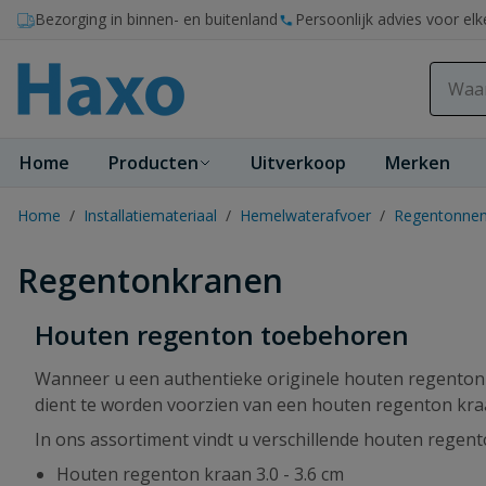
Ga naar de inhoud
Bezorging in binnen- en buitenland
Persoonlijk advies voor elk
Home
Producten
Uitverkoop
Merken
Home
/
Installatiemateriaal
/
Hemelwaterafvoer
/
Regentonnen
Regentonkranen
Houten regenton toebehoren
Wanneer u een authentieke originele houten regenton k
dient te worden voorzien van een houten regenton kra
In ons assortiment vindt u verschillende houten regent
Houten regenton kraan 3.0 - 3.6 cm