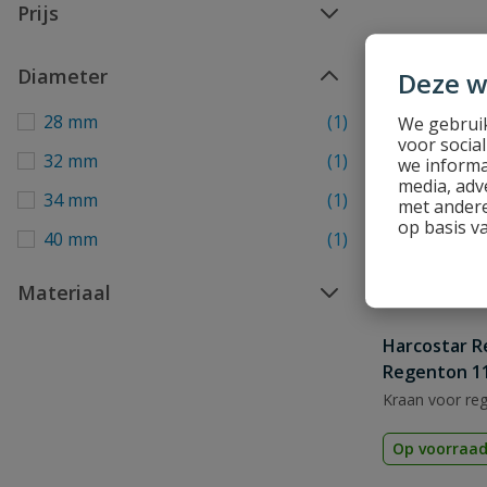
Prijs
Diameter
Deze w
28 mm
(1)
We gebruik
voor socia
32 mm
(1)
we informa
media, adv
34 mm
(1)
met andere
op basis v
40 mm
(1)
Materiaal
Harcostar 
Regenton 11
Kraan voor re
Op voorraa