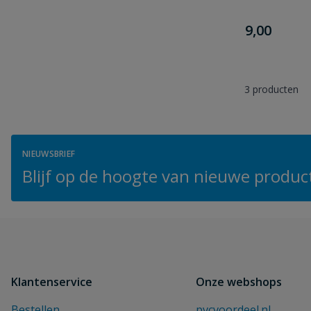
€
9,00
3
producten
NIEUWSBRIEF
Blijf op de hoogte van nieuwe product
Klantenservice
Onze webshops
Bestellen
pvcvoordeel.nl