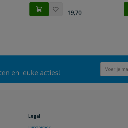
€
19,70
E-mailadres
en en leuke acties!
Legal
Disclaimer