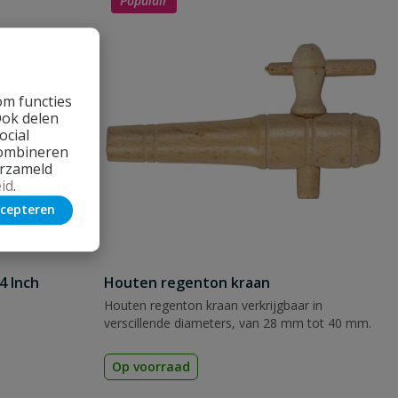
Populair
om functies
Ook delen
ocial
combineren
erzameld
id
.
cepteren
4 Inch
Houten regenton kraan
Houten regenton kraan verkrijgbaar in
verscillende diameters, van 28 mm tot 40 mm.
Op voorraad