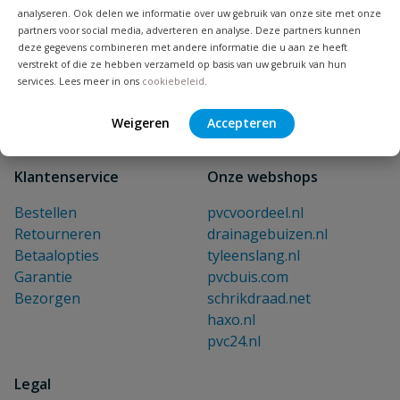
E-mailadres
analyseren. Ook delen we informatie over uw gebruik van onze site met onze
partners voor social media, adverteren en analyse. Deze partners kunnen
deze gegevens combineren met andere informatie die u aan ze heeft
verstrekt of die ze hebben verzameld op basis van uw gebruik van hun
Inschrijven
services. Lees meer in ons
cookiebeleid
.
Weigeren
Accepteren
Klantenservice
Onze webshops
Bestellen
pvcvoordeel.nl
Retourneren
drainagebuizen.nl
Betaalopties
tyleenslang.nl
Garantie
pvcbuis.com
Bezorgen
schrikdraad.net
haxo.nl
pvc24.nl
Legal