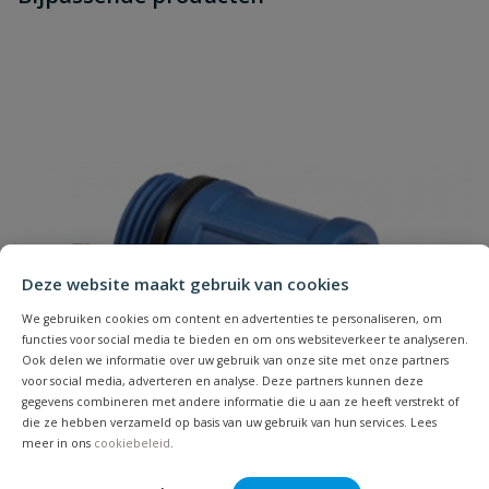
Je beoordeelt:
Bonfix ontbramer
Uw waardering:
Naam
Deze website maakt gebruik van cookies
We gebruiken cookies om content en advertenties te personaliseren, om
functies voor social media te bieden en om ons websiteverkeer te analyseren.
Samenvatting
Ook delen we informatie over uw gebruik van onze site met onze partners
voor social media, adverteren en analyse. Deze partners kunnen deze
gegevens combineren met andere informatie die u aan ze heeft verstrekt of
Beoordeling
die ze hebben verzameld op basis van uw gebruik van hun services. Lees
meer in ons
cookiebeleid
.