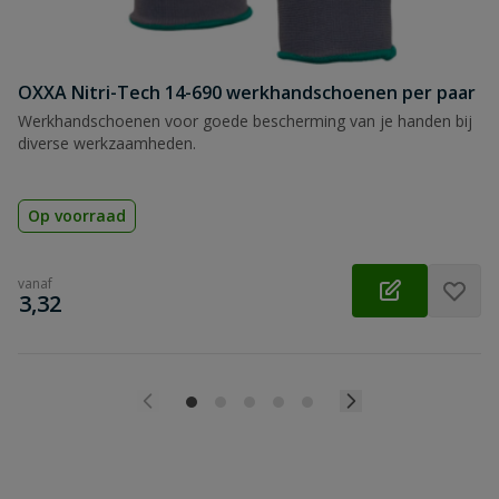
OXXA Nitri-Tech 14-690 werkhandschoenen per paar
Werkhandschoenen voor goede bescherming van je handen bij
diverse werkzaamheden.
Op voorraad
vanaf
€
3,32