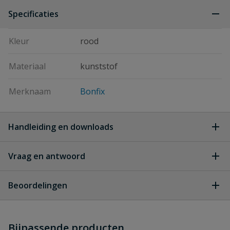
Specificaties
Kleur
rood
Materiaal
kunststof
Merknaam
Bonfix
Handleiding en downloads
Vraag en antwoord
alupersbonfix koppelingen
Download
meerlagenbuis
Geen vragen
alupersbonfix_koppelingen-
Beoordelingen
meerlagenbuis-FLD.pdf
Heb je zelf ook een vraag over
Stel jouw
Bijpassende producten
Schrijf zelf een beoordeling
vraag
dit product?