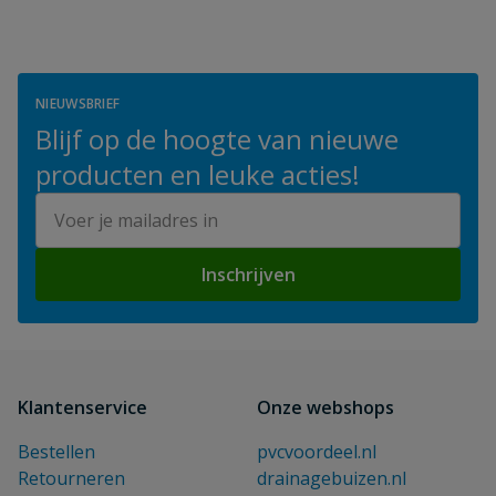
NIEUWSBRIEF
Blijf op de hoogte van nieuwe
producten en leuke acties!
E-mailadres
Inschrijven
Klantenservice
Onze webshops
Bestellen
pvcvoordeel.nl
Retourneren
drainagebuizen.nl