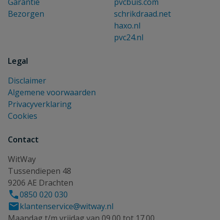
Garantie
pvcbuis.com
Bezorgen
schrikdraad.net
haxo.nl
pvc24.nl
Legal
Disclaimer
Algemene voorwaarden
Privacyverklaring
Cookies
Contact
WitWay
Tussendiepen 48
9206 AE Drachten
0850 020 030
klantenservice@witway.nl
Maandag t/m vrijdag van 09.00 tot 17.00