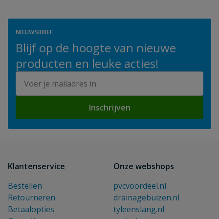
NIEUWSBRIEF
Blijf op de hoogte van nieuwe
producten en leuke acties!
E-mailadres
Inschrijven
Klantenservice
Onze webshops
Bestellen
pvcvoordeel.nl
Retourneren
drainagebuizen.nl
Betaalopties
tyleenslang.nl