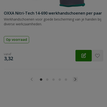
OXXA Nitri-Tech 14-690 werkhandschoenen per paar
Werkhandschoenen voor goede bescherming van je handen bij
diverse werkzaamheden.
Op voorraad
vanaf
€
3,32