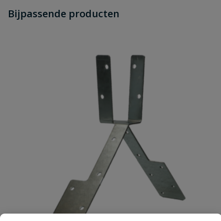
Heb je zelf ook een vraag over
Stel jouw
Bijpassende producten
Schrijf zelf een beoordeling
vraag
dit product?
Je beoordeelt:
Waelbers Combi Beslag geel 91 mm
10 Stuks
Uw waardering:
Naam
Samenvatting
Beoordeling