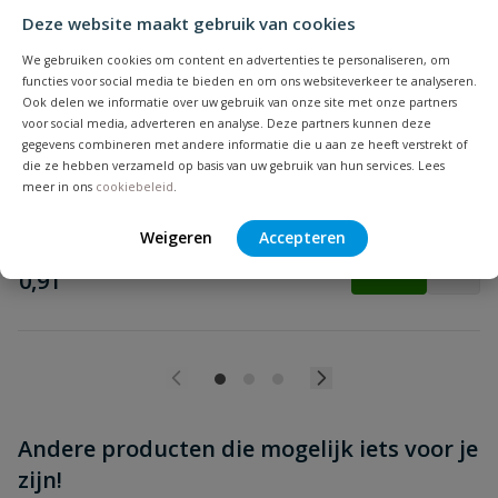
Deze website maakt gebruik van cookies
We gebruiken cookies om content en advertenties te personaliseren, om
functies voor social media te bieden en om ons websiteverkeer te analyseren.
Ook delen we informatie over uw gebruik van onze site met onze partners
Waelbers ruitersteunen verzinkt
voor social media, adverteren en analyse. Deze partners kunnen deze
Beoordeling versturen
gegevens combineren met andere informatie die u aan ze heeft verstrekt of
die ze hebben verzameld op basis van uw gebruik van hun services. Lees
meer in ons
cookiebeleid
.
Op voorraad
Weigeren
Accepteren
vanaf
€
0,91
Andere producten die mogelijk iets voor je
zijn!