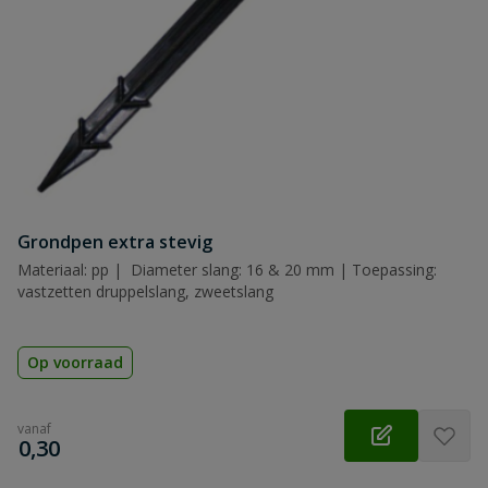
Samenvatting
Beoordeling
Beoordeling versturen
Grondpen extra stevig
Materiaal: pp | Diameter slang: 16 & 20 mm | Toepassing:
vastzetten druppelslang, zweetslang
Op voorraad
vanaf
€
0,30