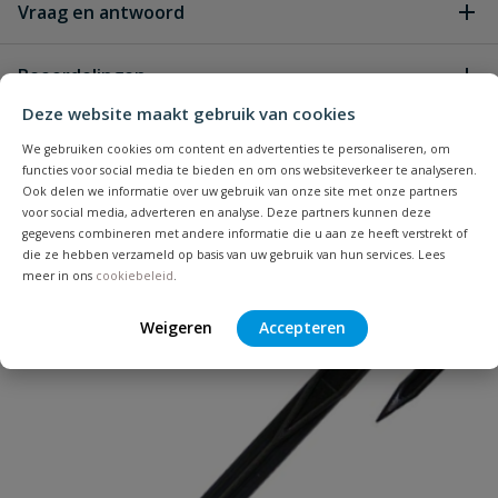
Vraag en antwoord
Geen vragen
Beoordelingen
Deze website maakt gebruik van cookies
Heb je zelf ook een vraag over
Stel jouw
We gebruiken cookies om content en advertenties te personaliseren, om
Bijpassende producten
Schrijf zelf een beoordeling
vraag
dit product?
functies voor social media te bieden en om ons websiteverkeer te analyseren.
Ook delen we informatie over uw gebruik van onze site met onze partners
Je beoordeelt:
Gardena druppelslang aansluitset
voor social media, adverteren en analyse. Deze partners kunnen deze
gegevens combineren met andere informatie die u aan ze heeft verstrekt of
die ze hebben verzameld op basis van uw gebruik van hun services. Lees
Uw waardering:
meer in ons
cookiebeleid
.
Populair
Weigeren
Accepteren
Naam