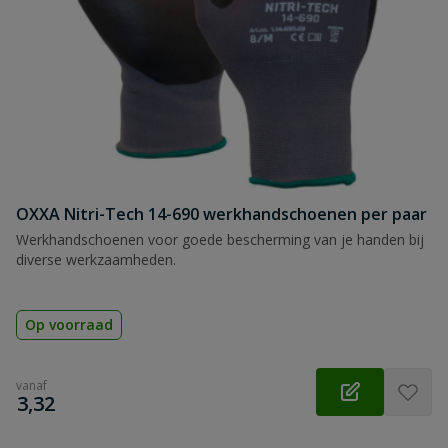
OXXA Nitri-Tech 14-690 werkhandschoenen per paar
Werkhandschoenen voor goede bescherming van je handen bij
diverse werkzaamheden.
Op voorraad
vanaf
€
3,32