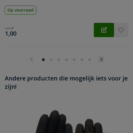
Op voorraad
vanaf
€
1,00
Andere producten die mogelijk iets voor je
zijn!