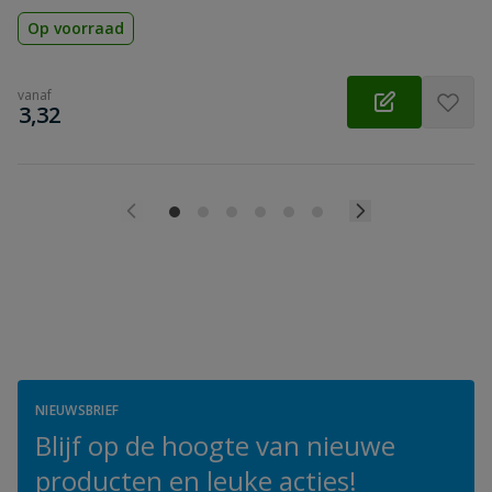
Op voorraad
vanaf
€
3,32
NIEUWSBRIEF
Blijf op de hoogte van nieuwe
producten en leuke acties!