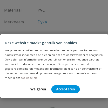
Materiaal
PVC
Merknaam
Dyka
Vraag en antwoord
Deze website maakt gebruik van cookies
Geen vragen
We gebruiken cookies om content en advertenties te personaliseren, om
Beoordelingen
functies voor social media te bieden en om ons websiteverkeer te analyseren.
Ook delen we informatie over uw gebruik van onze site met onze partners
voor social media, adverteren en analyse. Deze partners kunnen deze
Heb je zelf ook een vraag over
Stel jouw
gegevens combineren met andere informatie die u aan ze heeft verstrekt of
Bijpassende producten
Schrijf zelf een beoordeling
vraag
dit product?
die ze hebben verzameld op basis van uw gebruik van hun services. Lees
meer in ons
cookiebeleid
.
Je beoordeelt:
DYKA PVC beugel zwart
Weigeren
Accepteren
Uw waardering: