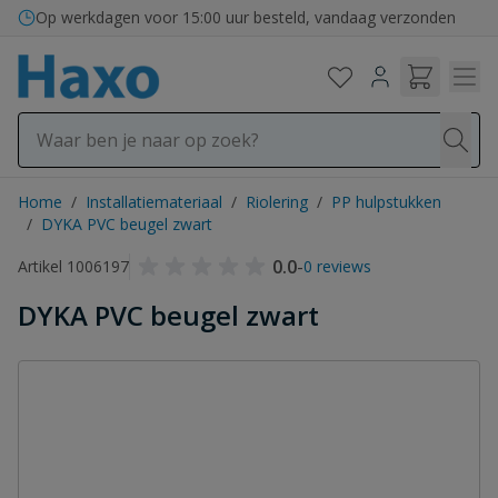
Ga naar de inhoud
Bezorging in binnen- en buitenland
Op werkdagen voor 15:00 uur besteld, vandaag verzonden
Home
/
Installatiemateriaal
/
Riolering
/
PP hulpstukken
/
DYKA PVC beugel zwart
0.0
-
Artikel 1006197
0 reviews
DYKA PVC beugel zwart