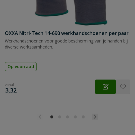
OXXA Nitri-Tech 14-690 werkhandschoenen per paar
Werkhandschoenen voor goede bescherming van je handen bij
diverse werkzaamheden.
Op voorraad
vanaf
€
3,32