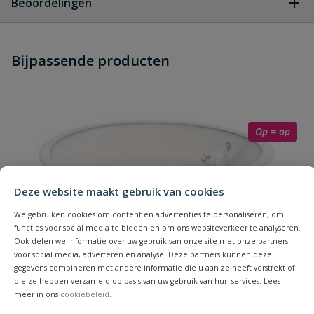
Beoordelingen
Heb je zelf ook een vraag over
Stel jouw
Bijpassende producten
Schrijf zelf een beoordeling
vraag
dit product?
Je beoordeelt:
Esschert Selectieve Voedersilo
Uw waardering:
Op = op
Deze website maakt gebruik van cookies
We gebruiken cookies om content en advertenties te personaliseren, om
functies voor social media te bieden en om ons websiteverkeer te analyseren.
Naam
Ook delen we informatie over uw gebruik van onze site met onze partners
voor social media, adverteren en analyse. Deze partners kunnen deze
gegevens combineren met andere informatie die u aan ze heeft verstrekt of
die ze hebben verzameld op basis van uw gebruik van hun services. Lees
Samenvatting
meer in ons
cookiebeleid
.