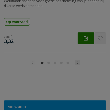
Werkhandschoenen voor goede bescherming van je handen bij
diverse werkzaamheden.
Op voorraad
vanaf
€
3,32
NIEUWSBRIEF