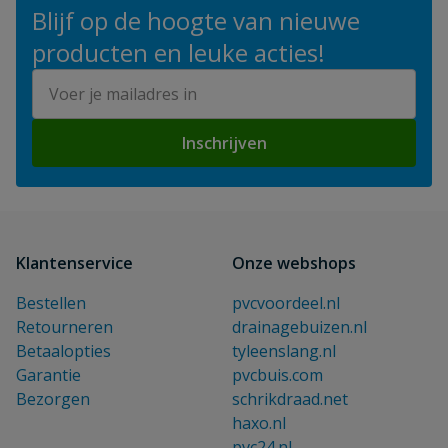
Blijf op de hoogte van nieuwe
producten en leuke acties!
E-mailadres
Inschrijven
Klantenservice
Onze webshops
Bestellen
pvcvoordeel.nl
Retourneren
drainagebuizen.nl
Betaalopties
tyleenslang.nl
Garantie
pvcbuis.com
Bezorgen
schrikdraad.net
haxo.nl
pvc24.nl