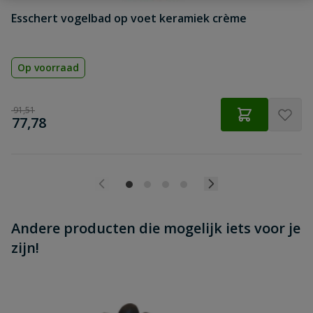
Esschert vogelbad op voet keramiek crème
Beoordeling versturen
Op voorraad
Normale prijs
€
91,51
€
Speciale prijs
77,78
Andere producten die mogelijk iets voor je
zijn!