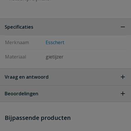
Specificaties
Merknaam
Esschert
Materiaal
gietijzer
Vraag en antwoord
Geen vragen
Beoordelingen
Heb je zelf ook een vraag over
Stel jouw
Bijpassende producten
Schrijf zelf een beoordeling
vraag
dit product?
Je beoordeelt:
Esschert Voerbakje Voor