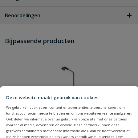
Geen vragen
Beoordelingen
Heb je zelf ook een vraag over
Stel jouw
Bijpassende producten
Schrijf zelf een beoordeling
vraag
dit product?
Je beoordeelt:
Gardena Onkruidhak Combisystem
16 cm
Uw waardering:
Deze website maakt gebruik van cookies
We gebruiken cookies om content en advertenties te personaliseren, om
functies voor social media te bieden en om ons websiteverkeer te analyseren.
Ook delen we informatie over uw gebruik van onze site met onze partners
voor social media, adverteren en analyse. Deze partners kunnen deze
Naam
gegevens combineren met andere informatie die u aan ze heeft verstrekt of
die ze hebben verzameld op basis van uw gebruik van hun services. Lees