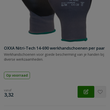
OXXA Nitri-Tech 14-690 werkhandschoenen per paar
Werkhandschoenen voor goede bescherming van je handen bij
diverse werkzaamheden.
Op voorraad
vanaf
€
3,32