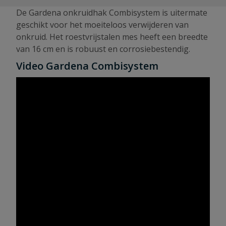
De Gardena onkruidhak Combisystem is uitermate
geschikt voor het moeiteloos verwijderen van
onkruid. Het roestvrijstalen mes heeft een breedte
van 16 cm en is robuust en corrosiebestendig.
Video Gardena Combisystem