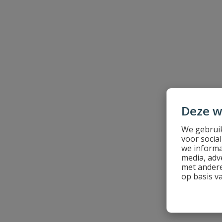
Beoordeling versturen
Deze w
We gebruik
voor socia
we informa
media, adv
met andere
op basis v