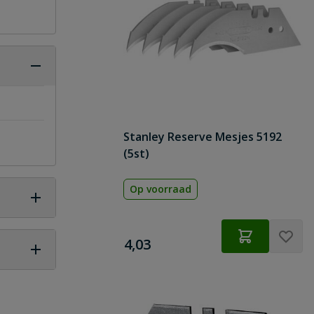
Stanley Reserve Mesjes 5192
(5st)
Op voorraad
€
4,03
 vraag