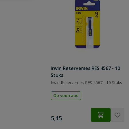
Irwin Reservemes RES 4567 - 10
Stuks
Irwin Reservemes RES 4567 - 10 Stuks
Op voorraad
€
5,15