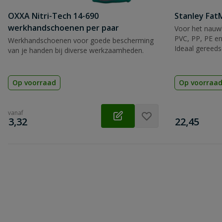
OXXA Nitri-Tech 14-690
Stanley Fa
werkhandschoenen per paar
Voor het nauwk
PVC, PP, PE en
Werkhandschoenen voor goede bescherming
Ideaal gereeds
van je handen bij diverse werkzaamheden.
Op voorraad
Op voorraa
vanaf
€
€
3,32
22,45