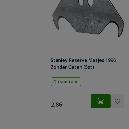
Stanley Reserve Mesjes 1996
Zonder Gaten (5st)
Op voorraad
€
2,86