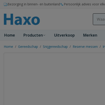
Ga naar de inhoud
Bezorging in binnen- en buitenland
Persoonlijk advies voor elk
Home
Producten
Uitverkoop
Merken
Home
/
Gereedschap
/
Snijgereedschap
/
Reserve messen
/
I