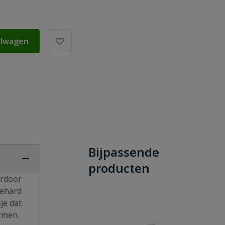
elwagen
Bijpassende
producten
ardoor
gehard
je dat
rmen.