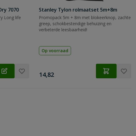
Dry 7070
Stanley Tylon rolmaatset 5m+8m
y Long life
Promopack 5m + 8m met blokeerknop, zachte
greep, schokbestendige behuizing en
verbeterde leesbaarheid!
Op voorraad
€
14,82