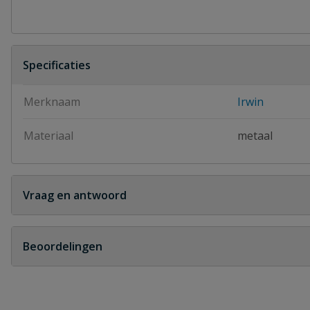
Specificaties
Merknaam
Irwin
Materiaal
metaal
Vraag en antwoord
Geen vragen
Beoordelingen
Heb je zelf ook een vraag over dit product?
Schrijf zelf een beoordeling