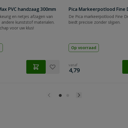
tMax PVC handzaag 300mm
Pica Markeerpotlood Fine 
eurig en netjes afzagen van
De Pica markeerpotlood Fine Dr
 andere kunststof materialen.
biedt precisie zonder slijpen.
chap voor uw klus!
d
Op voorraad
vanaf
€
4,79