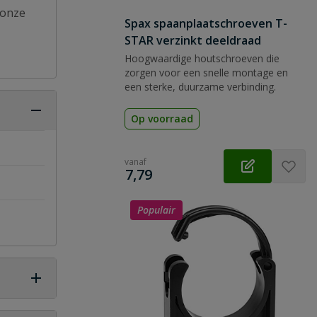
 onze
Spax spaanplaatschroeven T-
STAR verzinkt deeldraad
Hoogwaardige houtschroeven die
zorgen voor een snelle montage en
een sterke, duurzame verbinding.
Op voorraad
vanaf
€
7,79
Populair