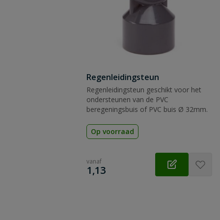
Regenleidingsteun
Regenleidingsteun geschikt voor het
ondersteunen van de PVC
beregeningsbuis of PVC buis Ø 32mm.
Op voorraad
vanaf
€
1,13