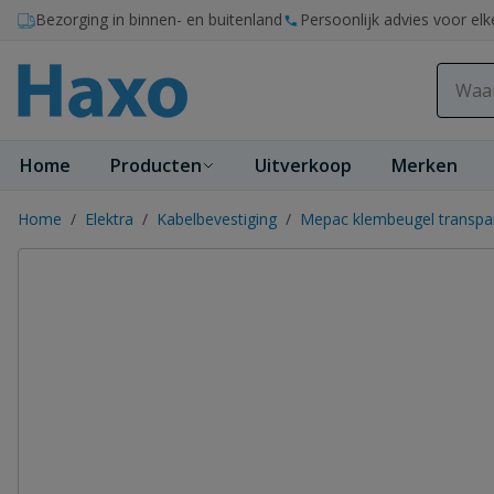
Ga naar de inhoud
Bezorging in binnen- en buitenland
Persoonlijk advies voor elk
Home
Producten
Uitverkoop
Merken
Home
/
Elektra
/
Kabelbevestiging
/
Mepac klembeugel transpa