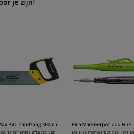
or je zijn!
tMax PVC handzaag 300mm
Pica Markeerpotlood Fine 
eurig en netjes afzagen van
De Pica markeerpotlood Fine Dr