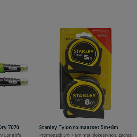
Dry 7070
Stanley Tylon rolmaatset 5m+8m
y Long life
Promopack 5m + 8m met blokeerknop, zachte