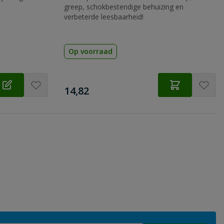
greep, schokbestendige behuizing en
verbeterde leesbaarheid!
Op voorraad
€
14,82