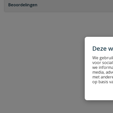
Beoordelingen
Heb je zelf ook een vraag over dit product?
Schrijf zelf een beoordeling
Je beoordeelt:
Mepac klembeugel transparant buizen
Deze w
Uw waardering:
We gebruik
voor socia
we informa
media, adv
met andere
op basis v
Naam
Samenvatting