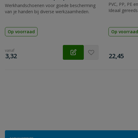
PVC, PP, PE en
Werkhandschoenen voor goede bescherming
Ideaal gereeds
van je handen bij diverse werkzaamheden.
Op voorraad
Op voorraa
vanaf
€
€
3,32
22,45