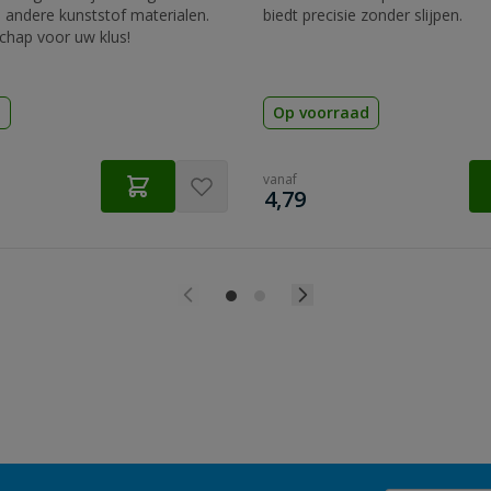
 andere kunststof materialen.
biedt precisie zonder slijpen.
chap voor uw klus!
d
Op voorraad
vanaf
€
4,79