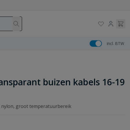
incl. BTW
nsparant buizen kabels 16-19
t nylon, groot temperatuurbereik