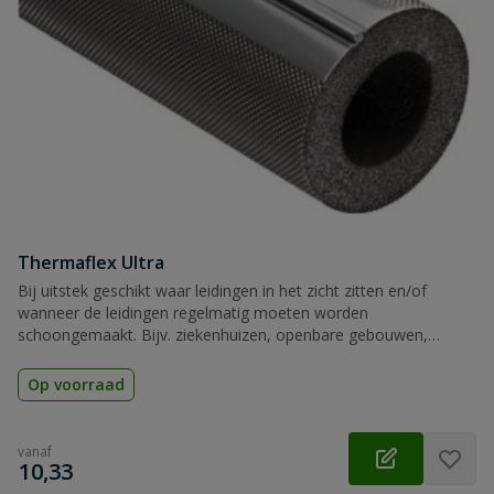
Thermaflex Ultra
Bij uitstek geschikt waar leidingen in het zicht zitten en/of
wanneer de leidingen regelmatig moeten worden
schoongemaakt. Bijv. ziekenhuizen, openbare gebouwen,
levensmiddelen industrie, scholen, schuren, en veestallen
Op voorraad
vanaf
€
10,33