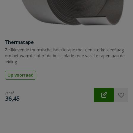
Thermatape
Zelfklevende thermische isolatietape met een sterke kleeflaag
om het warmtelint of de buisisolatie mee vast te tapen aan de
leiding
Op voorraad
vanaf
€
36,45