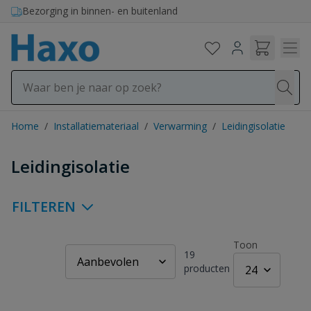
Ga naar de inhoud
Bezorging in binnen- en buitenland
Home
/
Installatiemateriaal
/
Verwarming
/
Leidingisolatie
Leidingisolatie
FILTEREN
Toon
19
producten