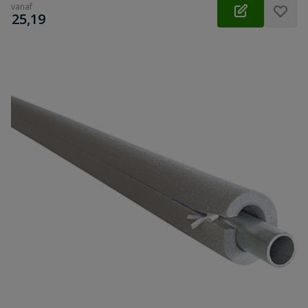
vanaf
€
25,19