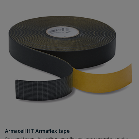
Armacell HT Armaflex tape
Bestand tegen UV straling, zeer flexibel. Voor warmte-isolatie