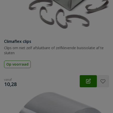
Climaflex clips
Clips om niet zelf afsluitbare of zelfklevende buisisolatie af te
sluiten
Op voorraad
vanaf
€
10,28