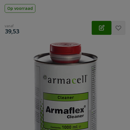
Op voorraad
vanaf
€
39,53