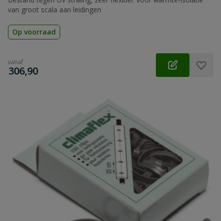
van groot scala aan leidingen
Op voorraad
vanaf
€
306,90