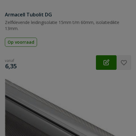
Armacell Tubolit DG
Zelfklevende leidingisolatie 15mm t/m 60mm, isolatiedikte
13mm.
Op voorraad
vanaf
€
6,35