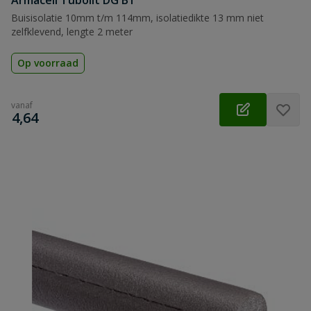
Armacell Tubolit DG B1
Buisisolatie 10mm t/m 114mm, isolatiedikte 13 mm niet
zelfklevend, lengte 2 meter
Op voorraad
vanaf
€
4,64