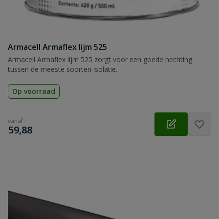
Armacell Armaflex lijm 525
Armacell Armaflex lijm 525 zorgt voor een goede hechting
tussen de meeste soorten isolatie.
Op voorraad
vanaf
€
59,88