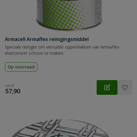
Armacell Armaflex reinigingsmiddel
Speciale reiniger om vervuilde oppervlakken van ArmaFlex
elastomeer schoon te maken.
Op voorraad
vanaf
€
57,90