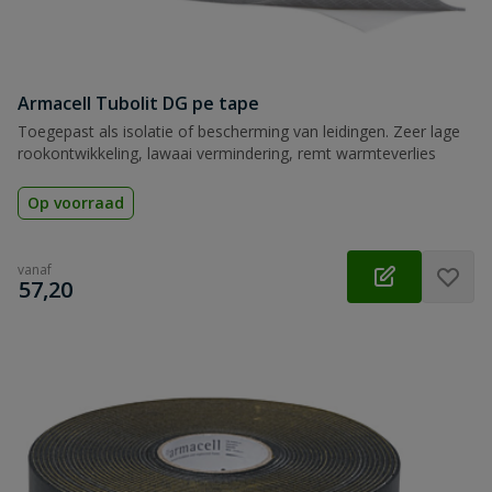
Armacell Tubolit DG pe tape
Toegepast als isolatie of bescherming van leidingen. Zeer lage
rookontwikkeling, lawaai vermindering, remt warmteverlies
Op voorraad
vanaf
€
57,20