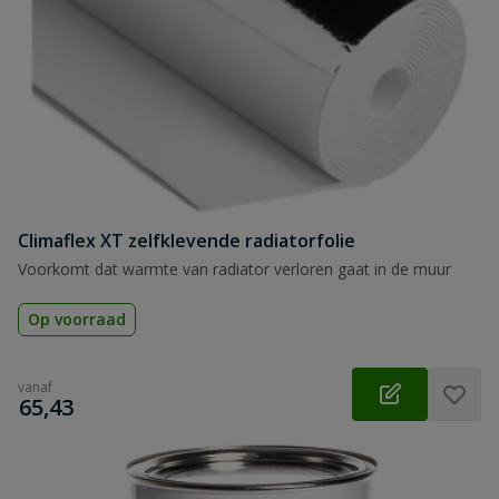
Climaflex XT zelfklevende radiatorfolie
Voorkomt dat warmte van radiator verloren gaat in de muur
Op voorraad
vanaf
€
65,43