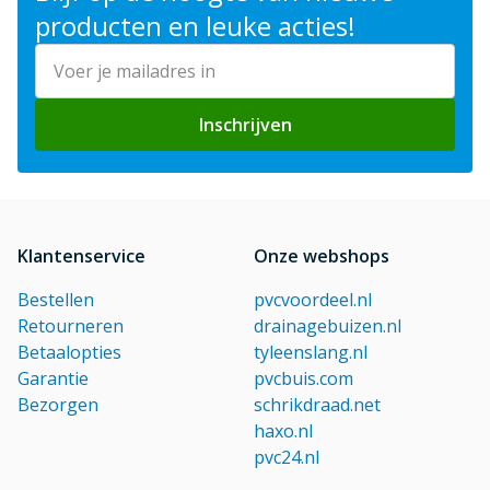
producten en leuke acties!
E-mailadres
Inschrijven
Klantenservice
Onze webshops
Bestellen
pvcvoordeel.nl
Retourneren
drainagebuizen.nl
Betaalopties
tyleenslang.nl
Garantie
pvcbuis.com
Bezorgen
schrikdraad.net
haxo.nl
pvc24.nl