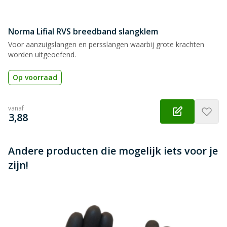
Norma Lifial RVS breedband slangklem
Beoordeling versturen
Voor aanzuigslangen en persslangen waarbij grote krachten
worden uitgeoefend.
Op voorraad
vanaf
€
3,88
Andere producten die mogelijk iets voor je
zijn!