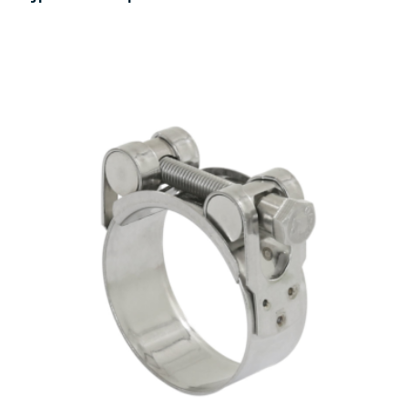
Je beoordeelt:
Mikalor slangklem zwaar verzinkt
26 - 28 mm
Uw waardering:
Naam
Samenvatting
Beoordeling