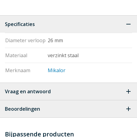
Specificaties
Diameter verloop
26 mm
Materiaal
verzinkt staal
Merknaam
Mikalor
Vraag en antwoord
Geen vragen
Beoordelingen
Heb je zelf ook een vraag over
Stel jouw
Bijpassende producten
Schrijf zelf een beoordeling
vraag
dit product?