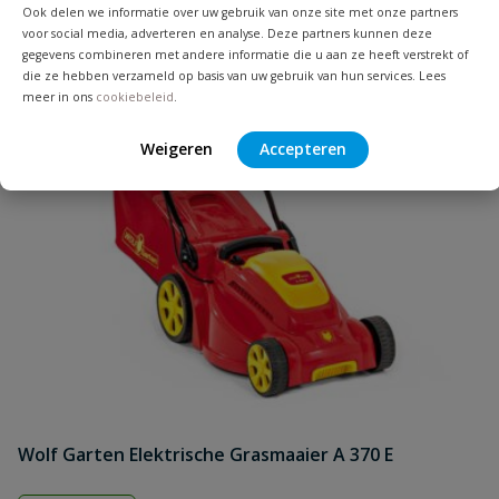
Uw waardering:
Ook delen we informatie over uw gebruik van onze site met onze partners
voor social media, adverteren en analyse. Deze partners kunnen deze
gegevens combineren met andere informatie die u aan ze heeft verstrekt of
die ze hebben verzameld op basis van uw gebruik van hun services. Lees
meer in ons
cookiebeleid
.
Weigeren
Accepteren
Naam
Samenvatting
Beoordeling
Wolf Garten Elektrische Grasmaaier A 370 E
Beoordeling versturen