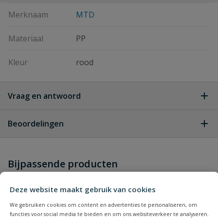
Merknaam
MTD
Materiaal
PP
Kleur
rood
Vraag en antwoord
Geen vragen
Beoordelingen
Heb je zelf ook een vraag over
Stel jouw
Bijpassende producten
Schrijf zelf een beoordeling
vraag
dit product?
Je beoordeelt:
MTD Elektrische Grasmaaier Optima
Deze website maakt gebruik van cookies
38 E
We gebruiken cookies om content en advertenties te personaliseren, om
functies voor social media te bieden en om ons websiteverkeer te analyseren.