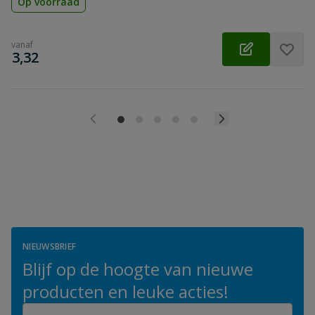
Op voorraad
vanaf
€
3,32
NIEUWSBRIEF
Blijf op de hoogte van nieuwe
producten en leuke acties!
E-mailadres