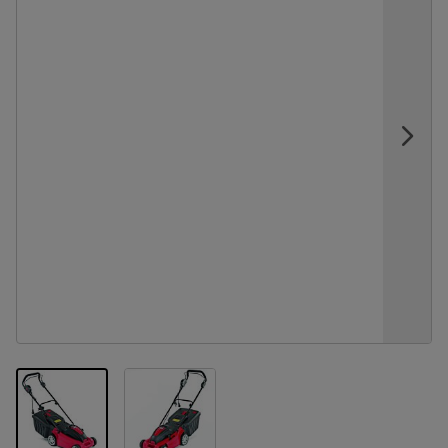
View larger image
View larger image