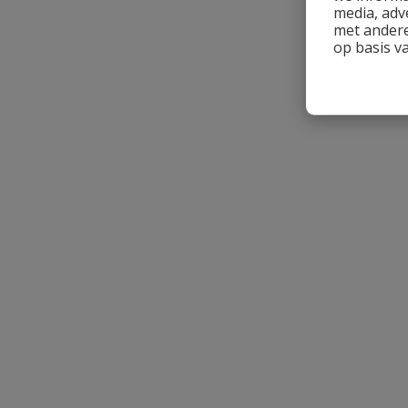
media, adv
met andere
op basis v