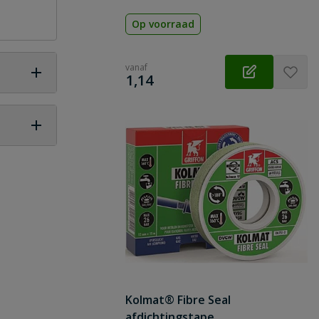
Op voorraad
vanaf
€
1,14
 vraag
Kolmat® Fibre Seal
afdichtingstape