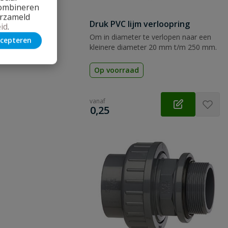
combineren
erzameld
Druk PVC lijm verloopring
id
.
Om in diameter te verlopen naar een
cepteren
kleinere diameter 20 mm t/m 250 mm.
Op voorraad
vanaf
€
0,25