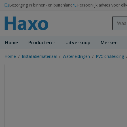
Ga naar de inhoud
Bezorging in binnen- en buitenland
Persoonlijk advies voor elk
Home
Producten
Uitverkoop
Merken
Home
/
Installatiemateriaal
/
Waterleidingen
/
PVC drukleiding