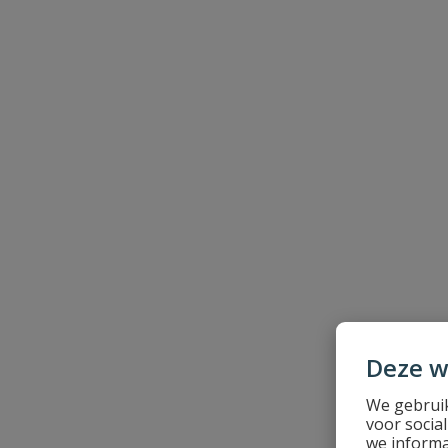
Naam
Samenvatting
Beoordeling
Beoordeling versturen
Deze w
We gebruik
voor socia
we informa