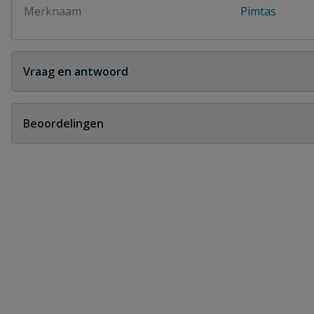
Merknaam
Pimtas
Vraag en antwoord
Geen vragen
Beoordelingen
Heb je zelf ook een vraag over dit product?
Schrijf zelf een beoordeling
Je beoordeelt:
Druk PVC vlinderklep incl. kraagbus e
Uw waardering: