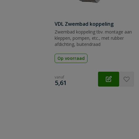
VDL Zwembad koppeling
Zwembad koppeling tbv. montage aan
kleppen, pompen, etc., met rubber
afdichting, buitendraad
Op voorraad
vanaf
€
5,61