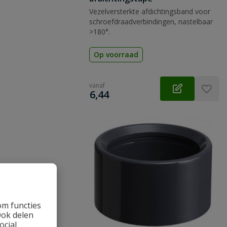
Vezelversterkte afdichtingsband voor
schroefdraadverbindingen, nastelbaar
>180°.
Op voorraad
vanaf
€
6,44
om functies
Ook delen
ocial