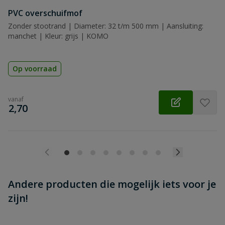
Beoordeling versturen
PVC overschuifmof
Zonder stootrand | Diameter: 32 t/m 500 mm | Aansluiting:
manchet | Kleur: grijs | KOMO
Op voorraad
vanaf
€
2,70
Andere producten die mogelijk iets voor je
zijn!