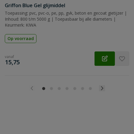
Griffon Blue Gel glijmiddel
Toepassing: pvc, pvc-o, pe, pp, gvk, beton en gecoat gietijzer |
Inhoud: 800 t/m 5000 g | Toepasbaar bij alle diameters |
Keurmerk: KIWA
Op voorraad
vanaf
€
15,75