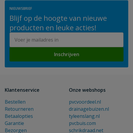
NIEUWSBRIEF
Blijf op de hoogte van nieuwe
producten en leuke acties!
E-mailadres
Inschrijven
Klantenservice
Onze webshops
Bestellen
pvcvoordeel.nl
Retourneren
drainagebuizen.nl
Betaalopties
tyleenslang.nl
Garantie
pvcbuis.com
Bezorgen
schrikdraad.net