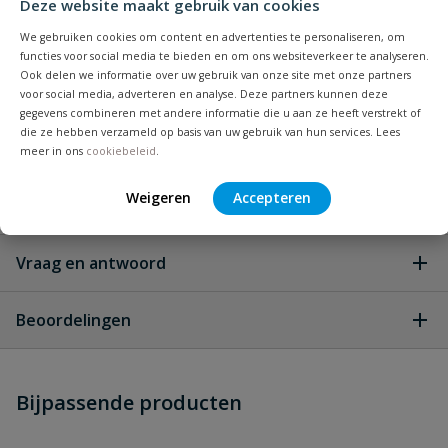
Deze website maakt gebruik van cookies
We gebruiken cookies om content en advertenties te personaliseren, om
Type aansluiting
manchet, spie
functies voor social media te bieden en om ons websiteverkeer te analyseren.
Ook delen we informatie over uw gebruik van onze site met onze partners
Kleur
zwart
voor social media, adverteren en analyse. Deze partners kunnen deze
gegevens combineren met andere informatie die u aan ze heeft verstrekt of
die ze hebben verzameld op basis van uw gebruik van hun services. Lees
Materiaal
PP
meer in ons
cookiebeleid
.
Merknaam
Dyka
Weigeren
Accepteren
Vraag en antwoord
Geen vragen
Beoordelingen
Heb je zelf ook een vraag over
Stel jouw
Bijpassende producten
Schrijf zelf een beoordeling
vraag
dit product?
Je beoordeelt:
PP inzetverloopring