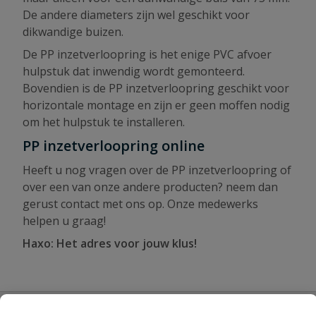
De andere diameters zijn wel geschikt voor
dikwandige buizen.
De PP inzetverloopring is het enige PVC afvoer
hulpstuk dat inwendig wordt gemonteerd.
Bovendien is de PP inzetverloopring geschikt voor
horizontale montage en zijn er geen moffen nodig
om het hulpstuk te installeren.
PP inzetverloopring online
Heeft u nog vragen over de PP inzetverloopring of
over een van onze andere producten? neem dan
gerust contact met ons op. Onze medewerks
helpen u graag!
Haxo: Het adres voor jouw klus!
Specificaties