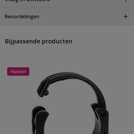
Geen vragen
Beoordelingen
Heb je zelf ook een vraag over
Stel jouw
Bijpassende producten
Schrijf zelf een beoordeling
vraag
dit product?
Je beoordeelt:
PVC drukbuis 25 mm x 1,9 mm PN16
lengte 4 meter
Populair
Uw waardering:
Naam