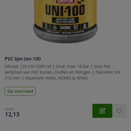
PVC lijm Uni-100
Inhoud: 125 t/m 5000 ml | Druk: max. 16 bar | Voor het
verlijmen van PVC buizen, moffen en fittingen | Diameter: tot
315 mm | Keurmerk: KIWA, KOMO & WRAS
Op voorraad
vanaf
€
12,13