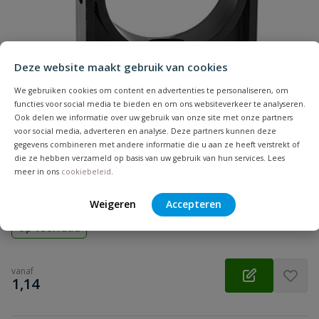
Samenvatting
Deze website maakt gebruik van cookies
Beoordeling
We gebruiken cookies om content en advertenties te personaliseren, om
functies voor social media te bieden en om ons websiteverkeer te analyseren.
Ook delen we informatie over uw gebruik van onze site met onze partners
voor social media, adverteren en analyse. Deze partners kunnen deze
gegevens combineren met andere informatie die u aan ze heeft verstrekt of
VDL buisklem model C
die ze hebben verzameld op basis van uw gebruik van hun services. Lees
Beoordeling versturen
Aansluiting: klem | Diameter: 32 t/m 160 mm | Makkelijk
meer in ons
cookiebeleid
.
monteerbaar | Kleur: zwart
Weigeren
Accepteren
Op voorraad
vanaf
€
1,14