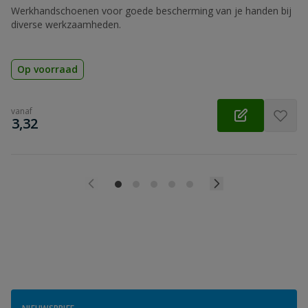
Werkhandschoenen voor goede bescherming van je handen bij
diverse werkzaamheden.
Op voorraad
vanaf
€
3,32