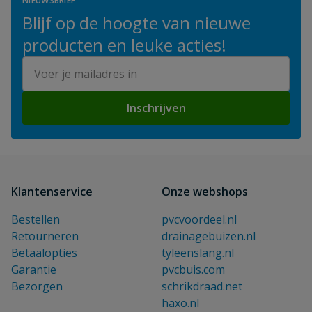
NIEUWSBRIEF
Blijf op de hoogte van nieuwe
producten en leuke acties!
E-mailadres
Inschrijven
Klantenservice
Onze webshops
Bestellen
pvcvoordeel.nl
Retourneren
drainagebuizen.nl
Betaalopties
tyleenslang.nl
Garantie
pvcbuis.com
Bezorgen
schrikdraad.net
haxo.nl