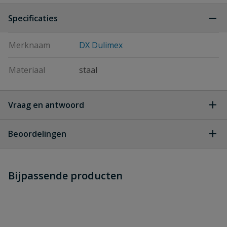
Specificaties
Merknaam
DX Dulimex
Materiaal
staal
Vraag en antwoord
Geen vragen
Beoordelingen
Heb je zelf ook een vraag over
Stel jouw
Bijpassende producten
Schrijf zelf een beoordeling
vraag
dit product?
Je beoordeelt:
Ringschroef Type 580 / M12 /
verzinkt