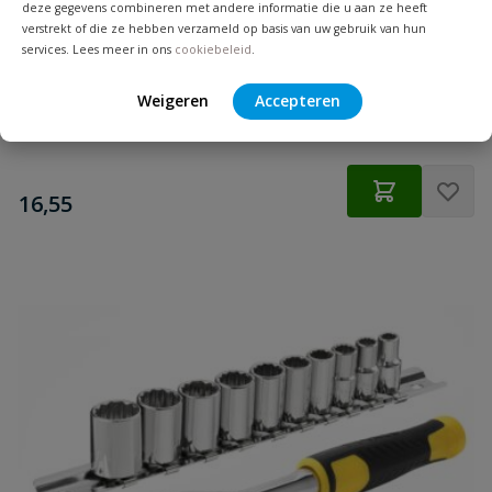
deze gegevens combineren met andere informatie die u aan ze heeft
verstrekt of die ze hebben verzameld op basis van uw gebruik van hun
Stanley Ratel 1/4" 72T
services. Lees meer in ons
cookiebeleid
.
Stanley Ratel 1/4" 72T
Weigeren
Accepteren
Op voorraad
€
16,55