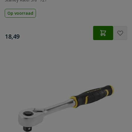
Op voorraad
€
18,49