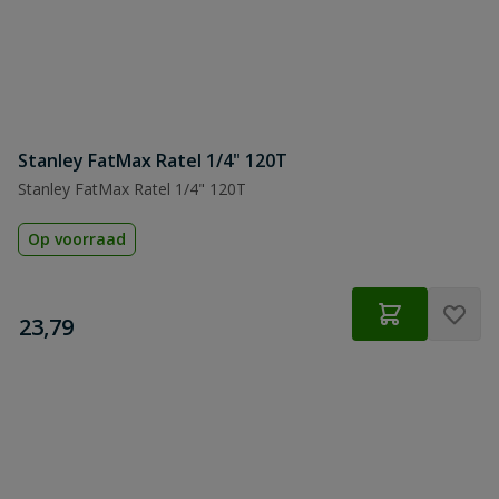
Stanley FatMax Ratel 1/4" 120T
Stanley FatMax Ratel 1/4" 120T
Op voorraad
€
23,79