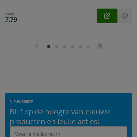
vanaf
€
7,79
NIEUWSBRIEF
Blijf op de hoogte van nieuwe
producten en leuke acties!
E-mailadres