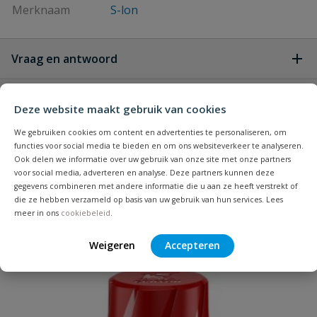
Merknaam
S-lon
Vraag en antwoord
Geen vragen
Beoordelingen
Deze website maakt gebruik van cookies
We gebruiken cookies om content en advertenties te personaliseren, om
Heb je zelf ook een vraag over
Stel jouw
functies voor social media te bieden en om ons websiteverkeer te analyseren.
Andere producten die mogelijk iets voor je
Schrijf zelf een beoordeling
vraag
dit product?
Ook delen we informatie over uw gebruik van onze site met onze partners
voor social media, adverteren en analyse. Deze partners kunnen deze
zijn!
Je beoordeelt:
S-lon PVC mini bakgoot bruin
gegevens combineren met andere informatie die u aan ze heeft verstrekt of
die ze hebben verzameld op basis van uw gebruik van hun services. Lees
verbindingsstuk
meer in ons
cookiebeleid
.
Uw waardering:
Weigeren
Accepteren
Populair