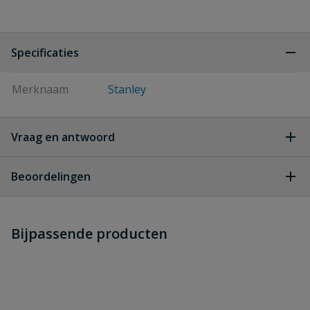
Specificaties
Merknaam
Stanley
Vraag en antwoord
Geen vragen
Beoordelingen
Heb je zelf ook een vraag over
Stel jouw
Bijpassende producten
Schrijf zelf een beoordeling
vraag
dit product?
Je beoordeelt:
Stanley Carbide Reservemesjes (5st)
Uw waardering: