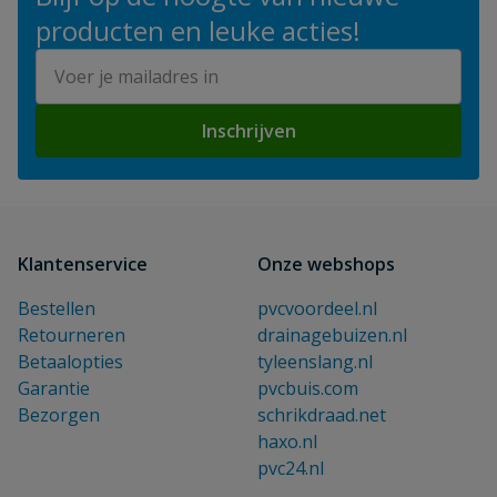
producten en leuke acties!
E-mailadres
Inschrijven
Klantenservice
Onze webshops
Bestellen
pvcvoordeel.nl
Retourneren
drainagebuizen.nl
Betaalopties
tyleenslang.nl
Garantie
pvcbuis.com
Bezorgen
schrikdraad.net
haxo.nl
pvc24.nl