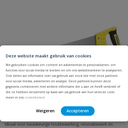
Naam
Deze website maakt gebruik van cookies
Samenvatting
We gebruiken cookies om content en advertenties te personaliseren, om
functies voor social media te bieden en om ons websiteverkeer te analyseren.
Ook delen we informatie over uw gebruik van onze site met onze partners
Beoordeling
voor social media, adverteren en analyse. Deze partners kunnen deze
gegevens combineren met andere informatie die u aan ze heeft verstrekt of
die ze hebben verzameld op basis van uw gebruik van hun services. Lees
meer in ons
cookiebeleid
.
Weigeren
Accepteren
Beoordeling versturen
Stanley SharpCut handzaag 550mm 11TPI
Ideaal voor nauwkeurige houtbewerking, renovatiewerk en