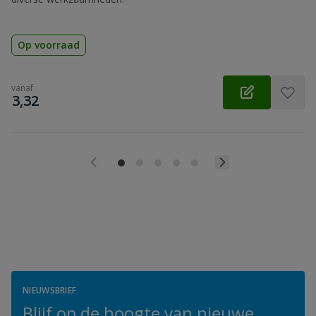
Op voorraad
vanaf
€
3,32
NIEUWSBRIEF
Blijf op de hoogte van nieuwe