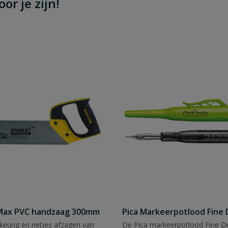
or je zijn!
tMax PVC handzaag 300mm
Pica Markeerpotlood Fine 
eurig en netjes afzagen van
De Pica markeerpotlood Fine Dr