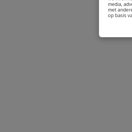
media, adv
met andere
op basis v