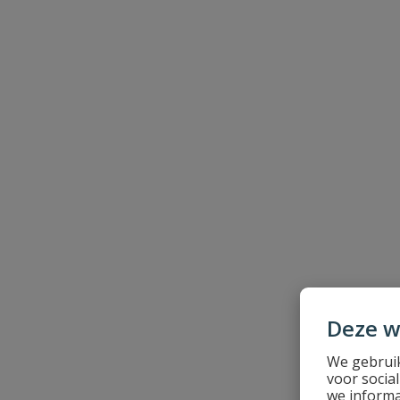
Beoordeling
Beoordeling versturen
Deze w
We gebruik
voor socia
we informa