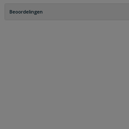
Geen vragen
Beoordelingen
Heb je zelf ook een vraag over dit product?
Schrijf zelf een beoordeling
Je beoordeelt:
Stanley metalen veerklem
Uw waardering:
Naam
Samenvatting