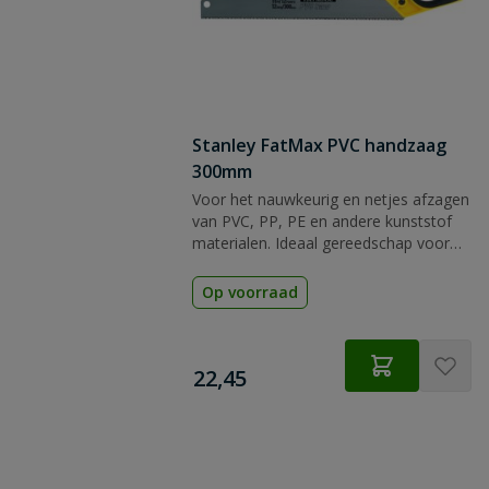
Stanley FatMax PVC handzaag
300mm
Voor het nauwkeurig en netjes afzagen
van PVC, PP, PE en andere kunststof
materialen. Ideaal gereedschap voor
uw klus!
Op voorraad
€
22,45