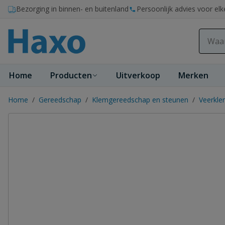
Ga naar de inhoud
Bezorging in binnen- en buitenland
Persoonlijk advies voor elk
Home
Producten
Uitverkoop
Merken
Home
/
Gereedschap
/
Klemgereedschap en steunen
/
Veerkl