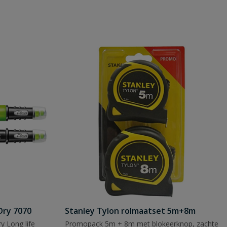
Dry 7070
Stanley Tylon rolmaatset 5m+8m
y Long life
Promopack 5m + 8m met blokeerknop, zachte