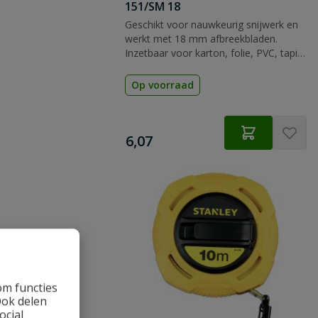
151/SM 18
Geschikt voor nauwkeurig snijwerk en
werkt met 18 mm afbreekbladen.
Inzetbaar voor karton, folie, PVC, tapijt
en verpakkingsmateriaal.
Op voorraad
€
6,07
om functies
Ook delen
ocial