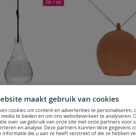
Op = op
ebsite maakt gebruik van cookies
egen verschrikker
Esschert Oorwormpot
en verschrikker
Esschert Oorwormpot
en cookies om content en advertenties te personaliseren, 
l media te bieden en om ons websiteverkeer te analyseren. 
d
Op voorraad
tie over uw gebruik van onze site met onze partners voor s
erteren en analyse. Deze partners kunnen deze gegevens 
 informatie die u aan ze heeft verstrekt of die ze hebben v