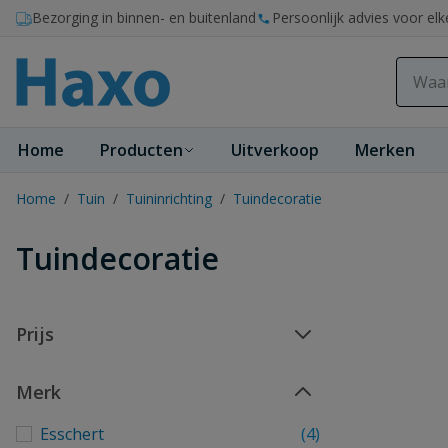
Ga naar de inhoud
Bezorging in binnen- en buitenland
Persoonlijk advies voor elk
Home
Producten
Uitverkoop
Merken
Home
/
Tuin
/
Tuininrichting
/
Tuindecoratie
Tuindecoratie
Prijs
Merk
Esschert
(4)