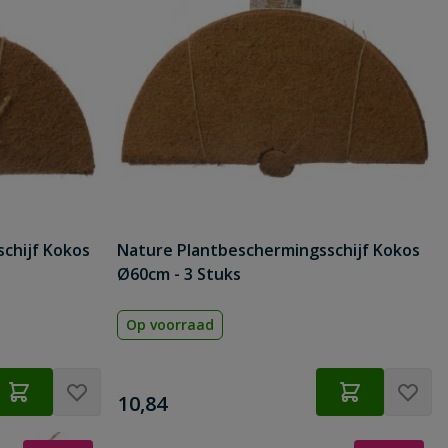
chijf Kokos
Nature Plantbeschermingsschijf Kokos
Ø60cm - 3 Stuks
Op voorraad
€
10,84