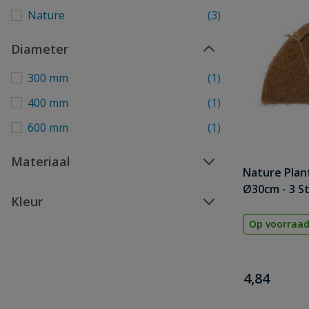
Nature
(3)
Diameter
300 mm
(1)
400 mm
(1)
600 mm
(1)
Materiaal
Nature Plan
Ø30cm - 3 S
Kleur
Op voorraa
€
4,84