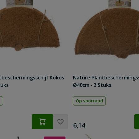
tbeschermingsschijf Kokos
Nature Plantbeschermingss
tuks
Ø40cm - 3 Stuks
d
Op voorraad
€
6,14