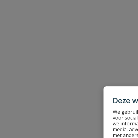
Deze w
Esschert Vli
Esschert Vlieg
We gebruik
voor socia
Op voorraa
we informa
media, adv
met andere