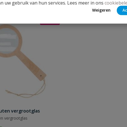
Normale prijs
€
14,80
an uw gebruik van hun services. Lees meer in ons
cookiebele
rijs
€
Speciale prijs
12,58
Weigeren
Ac
Op = op
uten vergrootglas
en vergrootglas