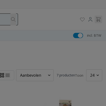
incl. BTW
7
producten
Toon