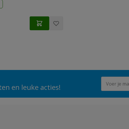
d
rijs
E-mailadres
en en leuke acties!