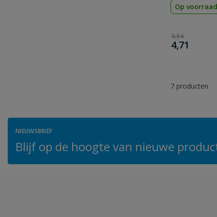
Op voorraa
Normale prijs
€
5,54
€
Speciale p
4,71
7
producten
NIEUWSBRIEF
Blijf op de hoogte van nieuwe product